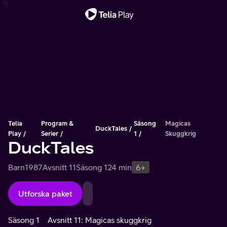
Viktigt meddelande
Telia
Program &
Säsong
Magicas
DuckTales
Play
Serier
1
Skuggkrig
DuckTales
Barn
1987
Avsnitt 11
Säsong 1
24 min
6+
Utforska paket
Säsong 1
Avsnitt 11: Magicas skuggkrig