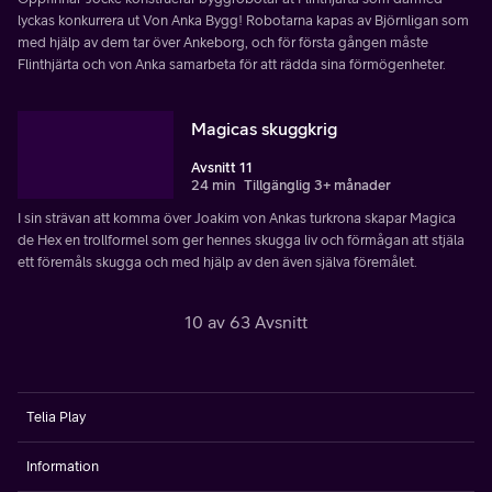
lyckas konkurrera ut Von Anka Bygg! Robotarna kapas av Björnligan som
med hjälp av dem tar över Ankeborg, och för första gången måste
Flinthjärta och von Anka samarbeta för att rädda sina förmögenheter.
Magicas skuggkrig
Avsnitt 11
24 min
Tillgänglig 3+ månader
I sin strävan att komma över Joakim von Ankas turkrona skapar Magica
de Hex en trollformel som ger hennes skugga liv och förmågan att stjäla
ett föremåls skugga och med hjälp av den även själva föremålet.
10 av 63 Avsnitt
Telia Play
Information