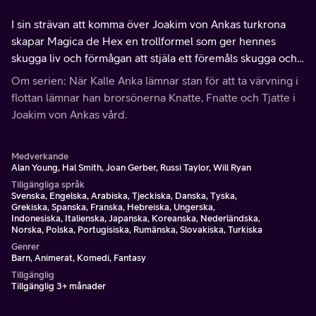
I sin strävan att komma över Joakim von Ankas turkrona
skapar Magica de Hex en trollformel som ger hennes
skugga liv och förmågan att stjäla ett föremåls skugga och
med hjälp av den även själva föremålet.
Om serien: När Kalle Anka lämnar stan för att ta värvning i
flottan lämnar han brorsönerna Knatte, Fnatte och Tjatte i
Joakim von Ankas vård.
Medverkande
Alan Young, Hal Smith, Joan Gerber, Russi Taylor, Will Ryan
Tillgängliga språk
Svenska, Engelska, Arabiska, Tjeckiska, Danska, Tyska,
Grekiska, Spanska, Franska, Hebreiska, Ungerska,
Indonesiska, Italienska, Japanska, Koreanska, Nederländska,
Norska, Polska, Portugisiska, Rumänska, Slovakiska, Turkiska
Genrer
Barn, Animerat, Komedi, Fantasy
Tillgänglig
Tillgänglig 3+ månader