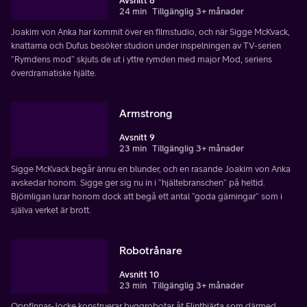
Avsnitt 8
24 min
Tillgänglig 3+ månader
Joakim von Anka har kommit över en filmstudio, och när Sigge McKvack,
knattarna och Dufus besöker studion under inspelningen av TV-serien
”Rymdens mod” skjuts de ut i yttre rymden med major Mod, seriens
överdramatiske hjälte.
Armstrong
Avsnitt 9
23 min
Tillgänglig 3+ månader
Sigge McKvack begår ännu en blunder, och en rasande Joakim von Anka
avskedar honom. Sigge ger sig nu in i ”hjältebranschen” på heltid.
Björnligan lurar honom dock att begå ett antal ”goda gärningar” som i
själva verket är brott.
Robotrånare
Avsnitt 10
23 min
Tillgänglig 3+ månader
Oppfinnar-Jocke konstruerar byggrobotar åt Flinthjärta som därmed