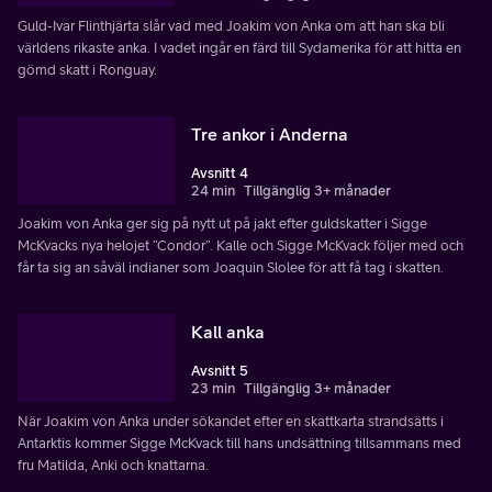
Guld-Ivar Flinthjärta slår vad med Joakim von Anka om att han ska bli
världens rikaste anka. I vadet ingår en färd till Sydamerika för att hitta en
gömd skatt i Ronguay.
Tre ankor i Anderna
Avsnitt 4
24 min
Tillgänglig 3+ månader
Joakim von Anka ger sig på nytt ut på jakt efter guldskatter i Sigge
McKvacks nya helojet ”Condor”. Kalle och Sigge McKvack följer med och
får ta sig an såväl indianer som Joaquin Slolee för att få tag i skatten.
Kall anka
Avsnitt 5
23 min
Tillgänglig 3+ månader
När Joakim von Anka under sökandet efter en skattkarta strandsätts i
Antarktis kommer Sigge McKvack till hans undsättning tillsammans med
fru Matilda, Anki och knattarna.