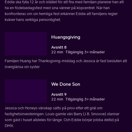
Eddie ska fylla 12 år och istället för att fira med familjen planerar han att
ha en födelsedagsfest med sina vänner på köpcentret. När han
konfronteras om sin hemliga fest erkänner Eddie att familjens regler
kväver hans verkliga personlighet.
Huangsgiving
Avsnitt 8
22 min
Tillgänglig 3+ månader
Familjen Huang har Thanksgiving-middag och Jessica är fast besluten att
överglänsa sin syster.
We Done Son
Avsnitt 9
22 min
Tillgänglig 3+ månader
Jessica och Honeys vänskap sätts på prov efter ett gräl om
fastighetsinvesteringen. Louis gamle vän Barry (J.B. Smoove) stannar
som gäst i huset alldeles för länge. Och Eddie börjar jobba deltid på
DMX.