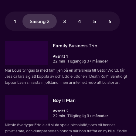
1
Säsong 2
3
4
5
6
Family Business Trip
Avsnitt 1
22 min
Tillgänglig 3+ månader
När Louis tvingas ta med familjen på en affärsresa till Gator World, får
Jessica lära sig att koppla av och Eddie utför en "Death Roll". Samtidigt
tappar Evan sin sista mjölktand, men är inte helt redo att bli stor än.
Boy II Man
Avsnitt 2
22 min
Tillgänglig 3+ månader
Nicole övertygar Eddie att sluta spela piccolaflöjt och bli hennes
privatlärare, och dumpar sedan honom när hon träffar en ny kille. Eddie