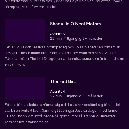
blir förkrossad, slutar äta och lyssnar på Boyz II Men's "End of the Road"
på repeat, vilket förvirrar Jessica.
Shaquille O'Neal Motors
Avsnitt 3
22 min
Tillgänglig 3+ månader
Det är Louis och Jessicas bröllopsdag och Louis planerar en romantisk
utekväll – hos bilhandlaren. Samtidigt hjälper Evan och hans "vänner"
Eddie att köpa The Hot Dooger, en vattenrutschbana som är formad som
en varmkorv.
The Fall Ball
Avsnitt 4
22 min
Tillgänglig 3+ månader
Eddies första skoldans närmar sig och Louis har bestämt sig för att det
ska bli en perfekt kväll. Samtidigt tillbringar Jessica dagen med farmor
Huang i hopp om att få henne på gott humör så att hon vill investera i
Jessicas nya affärssatsning.