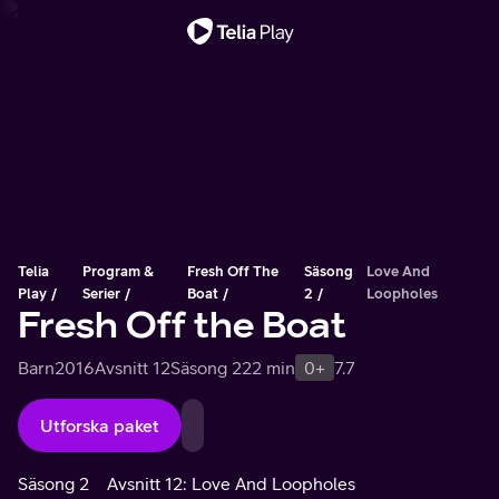
Viktigt meddelande
Telia
Program &
Fresh Off The
Säsong
Love And
Play
Serier
Boat
2
Loopholes
Fresh Off the Boat
Barn
2016
Avsnitt 12
Säsong 2
22 min
0+
7.7
Utforska paket
Säsong 2
Avsnitt 12: Love And Loopholes