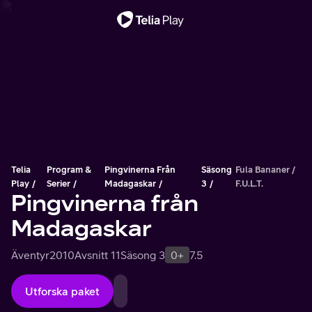
Viktigt meddelande
Telia
Program &
Pingvinerna Från
Säsong
Fula Bananer /
Play
Serier
Madagaskar
3
F.U.L.T.
Pingvinerna från
Madagaskar
Äventyr
2010
Avsnitt 11
Säsong 3
0+
7.5
Utforska paket