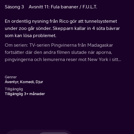
Säsong 3
Avsnitt 11: Fula bananer / F.U.L.T.
En ordentlig nysning från Rico gör att tunnelsystemet
under zoo går sönder. Skepparn kallar in 4 söta bävrar
som kan lösa problemet.
Om serien: TV-serien Pingvinerna från Madagaskar
fortsätter där den andra filmen slutade när aporna,
pingvingerna och lemurerna reser mot New York i sitt
hemgjorda flygplan.
Genrer
Äventyr, Komedi, Djur
Tillgänglig
Tillgänglig 3+ månader