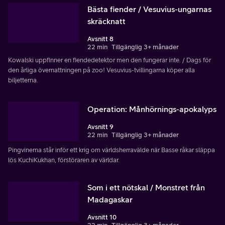
Bästa fiender / Vesuvius-ungarnas
skräcknatt
Avsnitt 8
22 min
Tillgänglig 3+ månader
Kowalski uppfinner en fiendedetektor men den fungerar inte. / Dags för
den årliga övernattningen på zoo! Vesuvius-tvillingarna köper alla
biljetterna.
Operation: Månhörnings-apokalyps
Avsnitt 9
22 min
Tillgänglig 3+ månader
Pingvinerna står inför ett krig om världsherravälde när Basse råkar släppa
lös KuchiKukhan, förstöraren av världar.
Som i ett nötskal / Monstret från
Madagaskar
Avsnitt 10