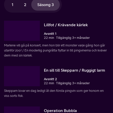
1
2
Säsong 3
Lillfot / Krävande kärlek
Avsnitt 1
22 min
Tillgänglig 3+ månader
Marlene vill gå på konsert, men hon blir ett monster varje gång hon går
utanför zoo! / En moderlig pungråtta flyttar in till pingvinerna och kväver
dem med sin kärlek.
En sill till Skepparn / Ruggigt larm
Avsnitt 2
22 min
Tillgänglig 3+ månader
Skepparn lovar en dag ledigt åt den första pingvin som ger honom en
viss sorts fisk.
Operation Bubbla