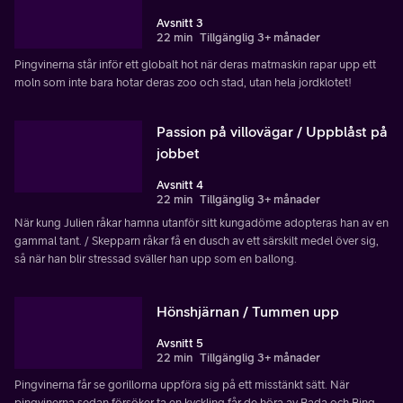
Avsnitt 3
22 min
Tillgänglig 3+ månader
Pingvinerna står inför ett globalt hot när deras matmaskin rapar upp ett
moln som inte bara hotar deras zoo och stad, utan hela jordklotet!
Passion på villovägar / Uppblåst på
jobbet
Avsnitt 4
22 min
Tillgänglig 3+ månader
När kung Julien råkar hamna utanför sitt kungadöme adopteras han av en
gammal tant. / Skepparn råkar få en dusch av ett särskilt medel över sig,
så när han blir stressad sväller han upp som en ballong.
Hönshjärnan / Tummen upp
Avsnitt 5
22 min
Tillgänglig 3+ månader
Pingvinerna får se gorillorna uppföra sig på ett misstänkt sätt. När
pingvinerna sedan försöker ta en kyckling får de höra av Bada och Bing