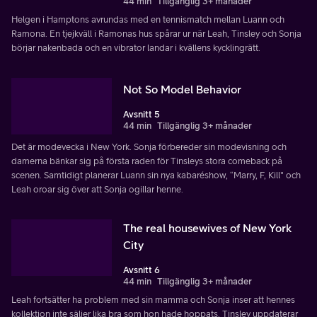
44 min
Tillgänglig 3+ månader
Helgen i Hamptons avrundas med en tennismatch mellan Luann och
Ramona. En tjejkväll i Ramonas hus spårar ur när Leah, Tinsley och Sonja
börjar nakenbada och en vibrator landar i kvällens kycklingrätt.
Not So Model Behavior
Avsnitt 5
44 min
Tillgänglig 3+ månader
Det är modevecka i New York. Sonja förbereder sin modevisning och
damerna bänkar sig på första raden för Tinsleys stora comeback på
scenen. Samtidigt planerar Luann sin nya kabaréshow, “Marry, F, Kill" och
Leah oroar sig över att Sonja ogillar henne.
The real housewives of New York
City
Avsnitt 6
44 min
Tillgänglig 3+ månader
Leah fortsätter ha problem med sin mamma och Sonja inser att hennes
kollektion inte säljer lika bra som hon hade hoppats. Tinsley uppdaterar