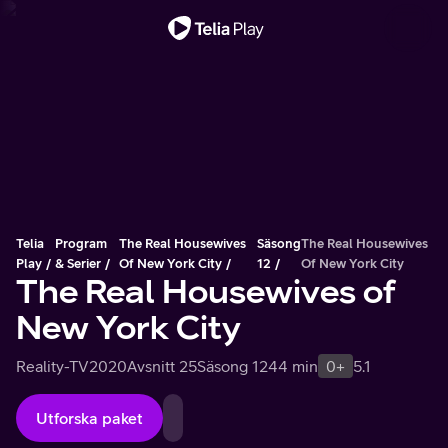
Viktigt meddelande
Telia
Program
The Real Housewives
Säsong
The Real Housewives
Play
& Serier
Of New York City
12
Of New York City
The Real Housewives of
New York City
Reality-TV
2020
Avsnitt 25
Säsong 12
44 min
0+
5.1
Utforska paket