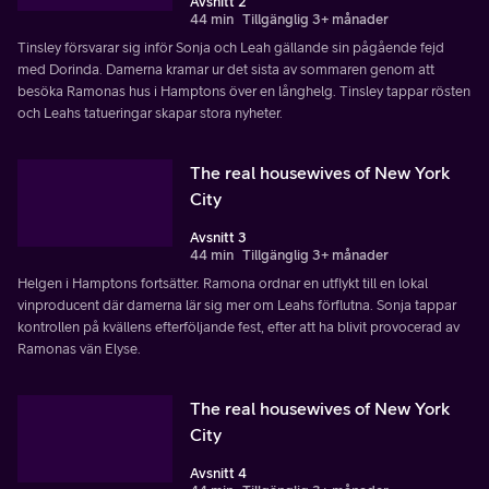
Avsnitt 2
44 min
Tillgänglig 3+ månader
Tinsley försvarar sig inför Sonja och Leah gällande sin pågående fejd
med Dorinda. Damerna kramar ur det sista av sommaren genom att
besöka Ramonas hus i Hamptons över en långhelg. Tinsley tappar rösten
och Leahs tatueringar skapar stora nyheter.
The real housewives of New York
City
Avsnitt 3
44 min
Tillgänglig 3+ månader
Helgen i Hamptons fortsätter. Ramona ordnar en utflykt till en lokal
vinproducent där damerna lär sig mer om Leahs förflutna. Sonja tappar
kontrollen på kvällens efterföljande fest, efter att ha blivit provocerad av
Ramonas vän Elyse.
The real housewives of New York
City
Avsnitt 4