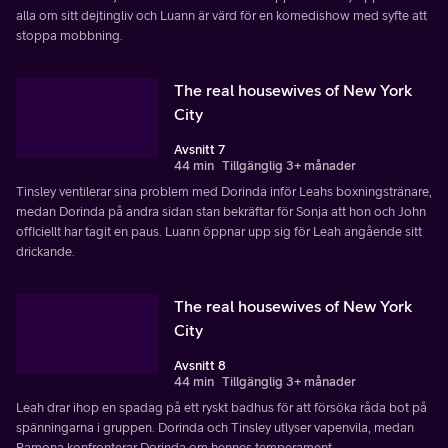
alla om sitt dejtingliv och Luann är värd för en komedishow med syfte att
stoppa mobbning.
The real housewives of New York
City
Avsnitt 7
44 min
Tillgänglig 3+ månader
Tinsley ventilerar sina problem med Dorinda inför Leahs boxningstränare,
medan Dorinda på andra sidan stan bekräftar för Sonja att hon och John
officiellt har tagit en paus. Luann öppnar upp sig för Leah angående sitt
drickande.
The real housewives of New York
City
Avsnitt 8
44 min
Tillgänglig 3+ månader
Leah drar ihop en spadag på ett ryskt badhus för att försöka råda bot på
spänningarna i gruppen. Dorinda och Tinsley utlyser vapenvila, medan
Ramona konfronterar Dorinda om hennes temperament.