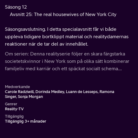
Säsong 12
Avsnitt 25: The real housewives of New York City
Säsongsavslutning. I detta specialavsnitt får vi både
uppleva tidigare bortklippt material och realitydamernas
reaktioner när de tar del av innehållet.
Om serien: Denna realityserie följer en skara färgstarka
societetskvinnor i New York som på olika sätt kombinerar
familjeliv med karriär och ett späckat socialt schema.
Serien är en fristående uppföljare till succéformatet The
Real Housewives of Orange County.
Medverkande
Carole Radziwill, Dorinda Medley, Luann de Lesseps, Ramona
Singer, Sonja Morgan
Genrer
Reality-TV
Tillgänglig
Tillgänglig 3+ månader