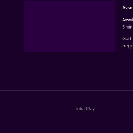
Avsni
Avsnit
5 min
God 
begr
Telia Play
Start
Tv