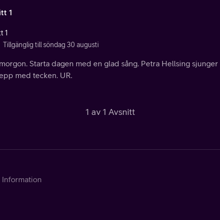
tt 1
t 1
Tillgänglig till söndag 30 augusti
morgon. Starta dagen med en glad sång. Petra Hellsing sjunger 
epp med tecken. UR.
1 av 1 Avsnitt
Information
Kontakta Telia
Om tjänsten