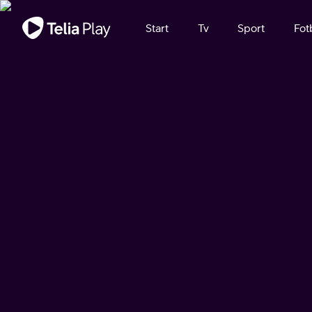
Viktigt meddelande
Start
Tv
Sport
Fot