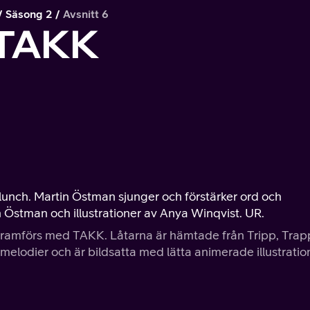
Säsong 2
Avsnitt 6
 TAKK
unch. Martin Östman sjunger och förstärker ord och
Östman och illustrationer av Anya Winqvist. UR.
n framförs med TAKK. Låtarna är hämtade från Tripp, Trap
a melodier och är bildsatta med lätta animerade illustratio