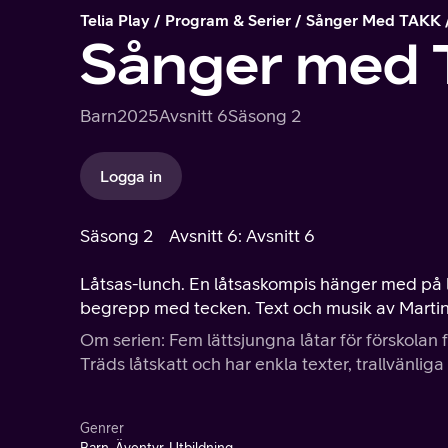
Telia Play
Program & Serier
Sånger Med TAKK
Sånger med
Barn
2025
Avsnitt 6
Säsong 2
Logga in
Säsong 2
Avsnitt 6: Avsnitt 6
Låtsas-lunch. En låtsaskompis hänger med på l
begrepp med tecken. Text och musik av Martin 
Om serien: Fem lättsjungna låtar för förskola
Träds låtskatt och har enkla texter, trallvänlig
Genrer