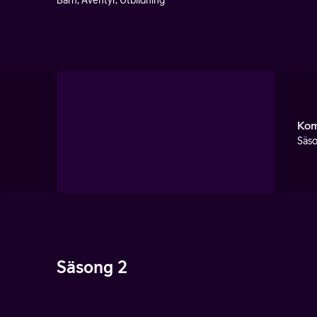
Barn, Äventyr, Utbildning
Kom
Säso
Säsong 2