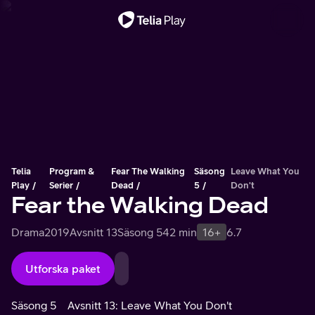
Viktigt meddelande
Telia
Program &
Fear The Walking
Säsong
Leave What You
Play
Serier
Dead
5
Don't
Fear the Walking Dead
Drama
2019
Avsnitt 13
Säsong 5
42 min
16+
6.7
Utforska paket
Säsong 5
Avsnitt 13: Leave What You Don't