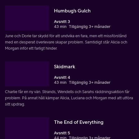
Humbug's Gulch
Avsnitt 3
43 min
Tillgänglig 3+ månader
June och Dorie tar skydd för att undvika en fara, men ett missförstånd
med en desperat överlevare skapar problem. Samtidigt står Alicia och
Morgan inför ett farligt hinder.
Skidmark
Avsnitt 4
43 min
Tillgänglig 3+ månader
Charlie får en ny vän. Strands, Wendells och Sarahs räddningsaktion får
problem. På annat håll kämpar Alicia, Luciana och Morgan med att utföra
sitt updrag.
The End of Everything
Avsnitt 5
44 min
Tillgänglig 3+ månader