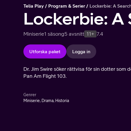
Telia Play
Program & Serier
Lockerbie: A Search
Lockerbie: A 
Miniserie
1 säsong
5 avsnitt
11+
7.4
Utforska paket
Logga in
Dr. Jim Swire söker rättvisa för sin dotter som
Pan Am Flight 103.
Genrer
Miniserie, Drama, Historia