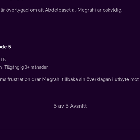
lir övertygad om att Abdelbaset al-Megrahi är oskyldig.
ode 5
t 5
n
Tillgänglig 3+ månader
Jims frustration drar Megrahi tillbaka sin överklagan i utbyte mot
5 av 5 Avsnitt