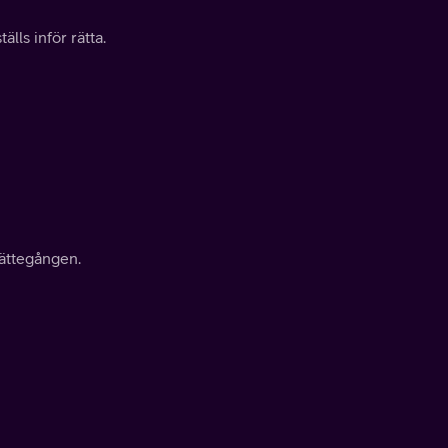
lls inför rätta.
rättegången.