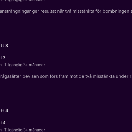
ansträngningar ger resultat när två misstänkta för bombningen stä
tt 3
t 3
n
Tillgänglig 3+ månader
frågasätter bevisen som förs fram mot de två misstänkta under 
tt 4
t 4
n
Tillgänglig 3+ månader