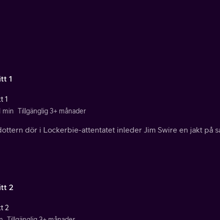
tt 1
t 1
1 min
Tillgänglig 3+ månader
ottern dör i Lockerbie-attentatet inleder Jim Swire en jakt på s
tt 2
t 2
n
Tillgänglig 3+ månader