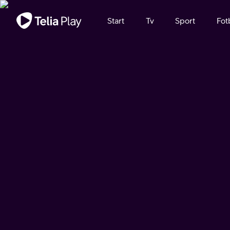
Viktigt meddelande
Start
Tv
Sport
Fot