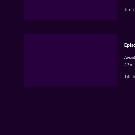
Jim b
Epis
Avsnit
49 mi
Till 