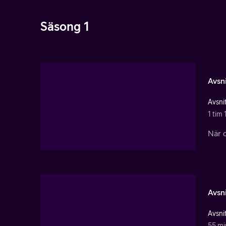
Säsong 1
Avsni
Avsnit
1 tim 
När d
Avsni
Avsnit
55 mi