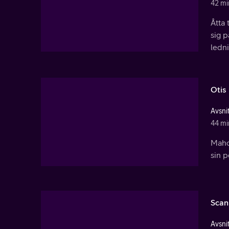
42 mi
Åtta 
sig p
ledni
Otis
Avsnit
44 mi
Mahon
sin p
Scan
Avsnit