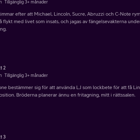
n
Tillgänglig 3+ månader
timmar efter att Michael, Lincoln, Sucre, Abruzzi och C-Note ry
å flykt med livet som insats, och jagas av fängelsevakterna und
ng.
t 2
n
Tillgänglig 3+ månader
e bestämmer sig för att använda LJ som lockbete för att få Lin
osition. Bröderna planerar ännu en fritagning, mitt i rättssalen.
t 3