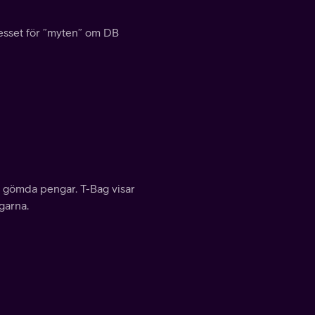
tresset för ”myten” om DB
s gömda pengar. T-Bag visar
garna.