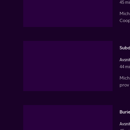
45 mi
Micha
Coop
Subd
Avsnit
44 mi
Micha
prov 
Buri
Avsnit