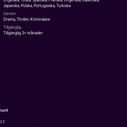
Engelska, Tyska, Spanska, Franska, Ungerska, Italienska,
Japanska, Polska, Portugisiska, Turkiska
Genrer
Drama, Thriller, Kriminalare
Tillgänglig
Tillgänglig 3+ månader
hunt
t 1