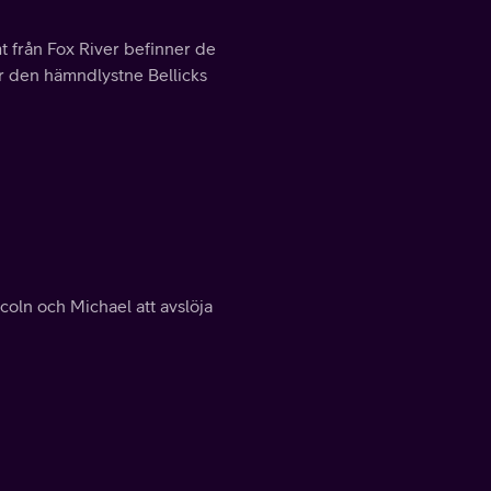
mt från Fox River befinner de
er den hämndlystne Bellicks
coln och Michael att avslöja