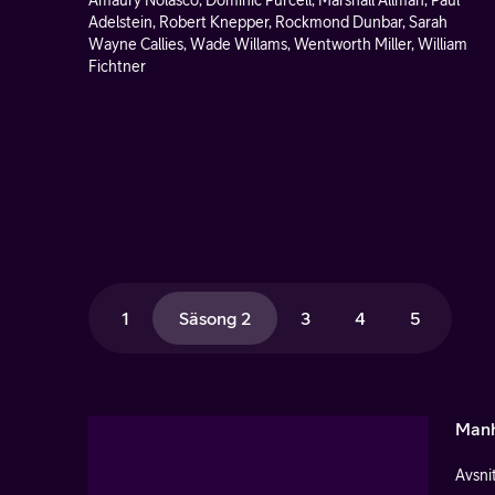
Amaury Nolasco, Dominic Purcell, Marshall Allman, Paul
Adelstein, Robert Knepper, Rockmond Dunbar, Sarah
Wayne Callies, Wade Willams, Wentworth Miller, William
Fichtner
1
Säsong 2
3
4
5
Man
Avsnit