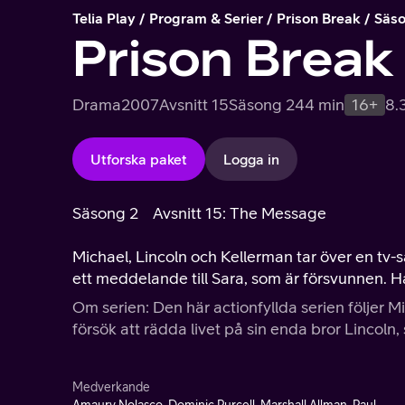
Telia Play
Program & Serier
Prison Break
Säso
Prison Break
Drama
2007
Avsnitt 15
Säsong 2
44 min
16+
8.
Utforska paket
Logga in
Säsong 2
Avsnitt 15: The Message
Michael, Lincoln och Kellerman tar över en tv-
ett meddelande till Sara, som är försvunnen. 
Om serien: Den här actionfyllda serien följer Mic
försök att rädda livet på sin enda bror Lincoln,
Medverkande