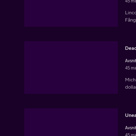
45 mi
Linco
Fånga
Dead
Avsnit
45 mi
Mich
dolla
Unea
Avsnit
45 mi