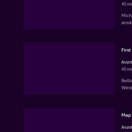
45 mi
Mich
ansik
Firs
Avsnit
45 mi
Belli
Westm
Map 
Avsnit