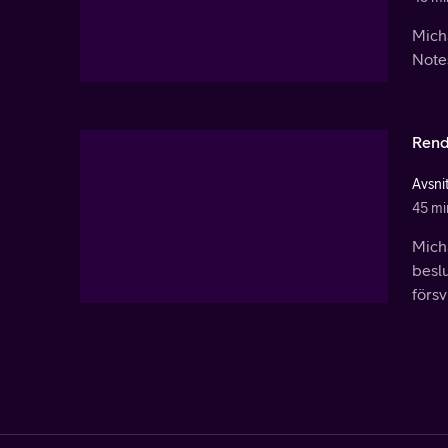
Micha
Notes
Rend
Avsni
45 mi
Micha
beslu
försv