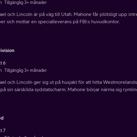
n
Tillgänglig 3+ månader
el och Lincoln är på väg till Utah. Mahone får plötsligt upp in
er och mottar en specialleverans på FBI:s huvudkontor.
ivision
t 6
n
Tillgänglig 3+ månader
el och Lincoln ger sig ut på husjakt för att hitta Westmoreland
på sin särskilda sydstatscharm. Mahone börjar närma sig rymlin
ed
t 7