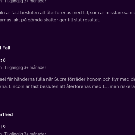
n
Tillgänglig 3+ månader
ln är fast besluten att återförenas med LJ, som är misstänksam ö
rnas jakt på gömda skatter ger till slut resultat.
 Fall
t 8
n
Tillgänglig 3+ månader
ael får händerna fulla när Sucre förråder honom och flyr med d
rna. Lincoln är fast besluten att återförenas med LJ, men riskerar 
rthed
t 9
n
Tillgänglig 3+ månader