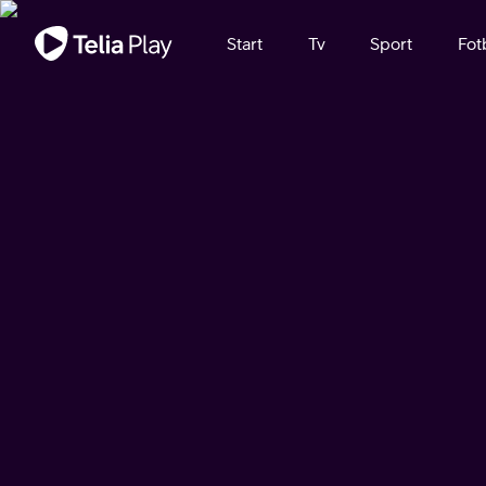
Viktigt meddelande
Start
Tv
Sport
Fot