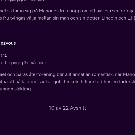
el siktar in sig på Mahones fru i hopp om att avslöja sin förföl
 fru tvingas välja mellan sin man och sin dotter. Lincoln och L
ezvous
tt 10
n
Tillgänglig 3+ månader
el och Saras återförening blir allt annat än romantisk, när Mah
tna att hålla dem isär för gott. Lincoln hittar stöd hos en fadersf
unnen släkting.
10 av 22 Avsnitt