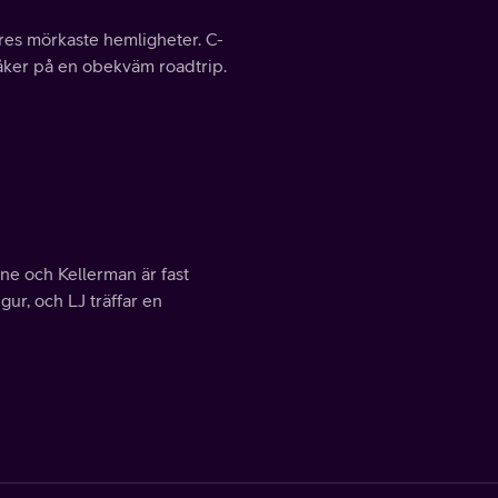
jares mörkaste hemligheter. C-
J åker på en obekväm roadtrip.
one och Kellerman är fast
igur, och LJ träffar en