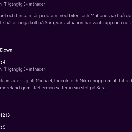
n
Tillgänglig 3+ månader
ael och Lincoln får problem med bilen, och Mahones jakt på dem
te håller noga koll på Sara, vars situation har vänts upp och ner.
t Down
t 4
n
Tillgänglig 3+ månader
ck ansluter sig till Michael, Lincoln och Nika i hopp om att hitta
oreland gömt. Kellerman sätter in sin stöt på Sara.
1213
t 5