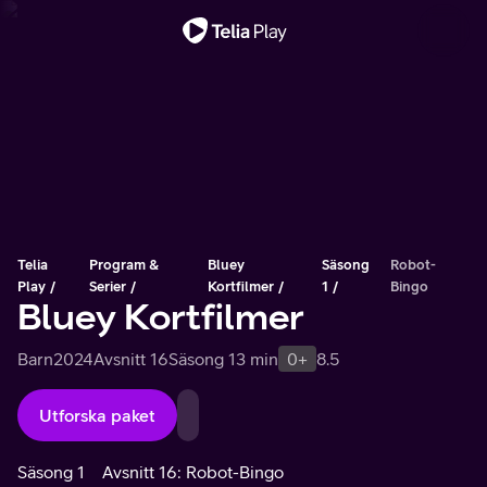
Viktigt meddelande
Telia
Program &
Bluey
Säsong
Robot-
Play
Serier
Kortfilmer
1
Bingo
Bluey Kortfilmer
Barn
2024
Avsnitt 16
Säsong 1
3 min
0+
8.5
Utforska paket
Säsong 1
Avsnitt 16: Robot-Bingo