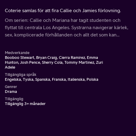
Coterie samlas för att fira Callie och Jamies förlovning.
Om serien: Callie och Mariana har tagit studenten och
flyttat till centrala Los Angeles. Systrarna navigerar kärlek,
sex, komplicerade förhållanden och allt det som kan
väntas när man flyttar till en ny stad i 20-årsåldern.
Medverkande
Booboo Stewart, Bryan Craig, Cierra Ramirez, Emma
Hunton, Josh Pence, Sherry Cola, Tommy Martinez, Zuri
Adele
Tillgängliga språk
Engelska, Tyska, Spanska, Franska, Italienska, Polska
Genrer
Drama
Tillgänglig
Tillgänglig 3+ månader