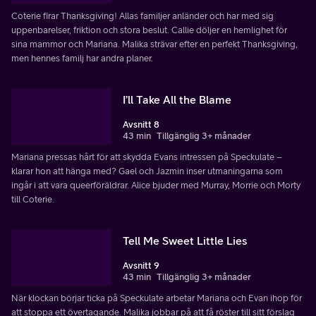
Coterie firar Thanksgiving! Allas familjer anländer och har med sig
uppenbarelser, friktion och stora beslut. Callie döljer en hemlighet för
sina mammor och Mariana. Malika strävar efter en perfekt Thanksgiving,
men hennes familj har andra planer.
I’ll Take All the Blame
Avsnitt 8
43 min
Tillgänglig 3+ månader
Mariana pressas hårt för att skydda Evans intressen på Speckulate –
klarar hon att hänga med? Gael och Jazmin inser utmaningarna som
ingår i att vara queerföräldrar. Alice bjuder med Murray, Morrie och Morty
till Coterie.
Tell Me Sweet Little Lies
Avsnitt 9
43 min
Tillgänglig 3+ månader
När klockan börjar ticka på Speckulate arbetar Mariana och Evan ihop för
att stoppa ett övertagande. Malika jobbar på att få röster till sitt förslag