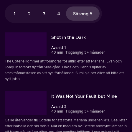
1
2
3
4
Säsong 5
Shot in the Dark
Avsnitt 1
43 min
Tillgänglig 3+ månader
The Coterie kommer att förändras för alltid efter att Mariana, Evan och
Joaquin försökt fly från Silas gård. Davia och Dennis njuter av
smekmånadsfasen av sitt nya förhållande. Sumi hjälper Alice att hitta ett
nytt jobb.
It Was Not Your Fault but Mine
Avsnitt 2
43 min
Tillgänglig 3+ månader
Callie återvänder till Coterie för att stötta Mariana under en kris. Gael letar
efter Isabella och sin bebis. När en medlem av Coterie anonymt lämnar in
ett klagomål, spårar Alice upp den hemliga kritikern. Luca gräver i sitt