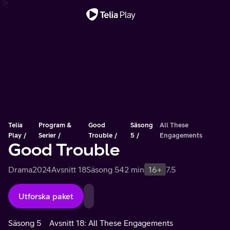
Viktigt meddelande
Telia
Program &
Good
Säsong
All These
Play
Serier
Trouble
5
Engagements
Good Trouble
Drama
2024
Avsnitt 18
Säsong 5
42 min
16+
7.5
Utforska paket
Säsong 5
Avsnitt 18: All These Engagements