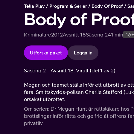
Telia Play
Program & Serier
Body Of Proof
Sä
Body of Proo
Kriminalare
2012
Avsnitt 18
Säsong 2
41 min
16
Utforska paket
Logga in
Säsong 2
Avsnitt 18: Viralt (del 1 av 2)
Megan och teamet ställs inför ett utbrott av ett m
fara. Smittskydds-polisen Charlie Stafford (Luk
orsakat utbrottet.
Om serien: Dr Megan Hunt är rättsläkare hos Ph
brottslingar inför rätta och ge frid åt offrens 
privatliv.