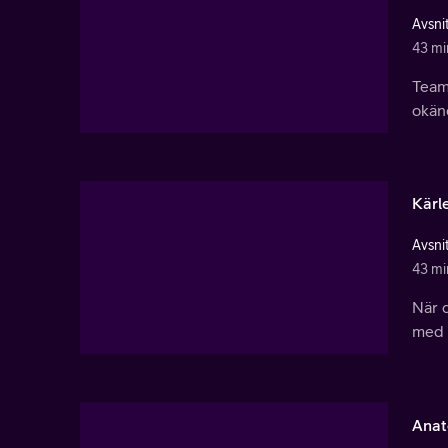
Avsnit
43 mi
Teame
okän
Kärl
Avsnit
43 mi
När d
med a
Anat