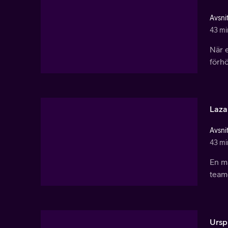
Avsnit
43 mi
När 
förhö
Laza
Avsnit
43 mi
En m
teame
Ursp