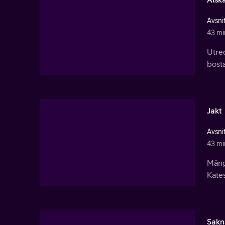
Avsnit
43 mi
Utred
bost
Jakt
Avsnit
43 mi
Många
Kates
Sakn