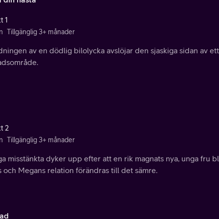
t 1
n
Tillgänglig 3+ månader
ningen av en dödlig bilolycka avslöjar den sjaskiga sidan av ett 
adsområde.
t 2
n
Tillgänglig 3+ månader
 misstänkta dyker upp efter att en rik magnats nya, unga fru bli
 och Megans relation förändras till det sämre.
ad