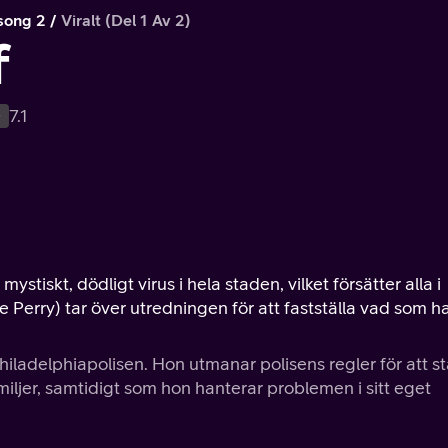
song 2
Viralt (del 1 Av 2)
f
+
7.1
ystiskt, dödligt virus i hela staden, vilket försätter alla i
e Perry) tar över utredningen för att fastställa vad som h
iladelphiapolisen. Hon utmanar polisens regler för att st
familjer, samtidigt som hon hanterar problemen i sitt eget