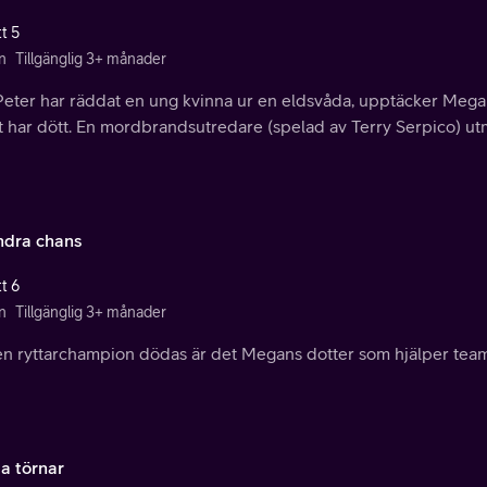
t 5
n
Tillgänglig 3+ månader
eter har räddat en ung kvinna ur en eldsvåda, upptäcker Megan 
t har dött. En mordbrandsutredare (spelad av Terry Serpico) ut
ndra chans
t 6
n
Tillgänglig 3+ månader
n ryttarchampion dödas är det Megans dotter som hjälper teamet
a törnar