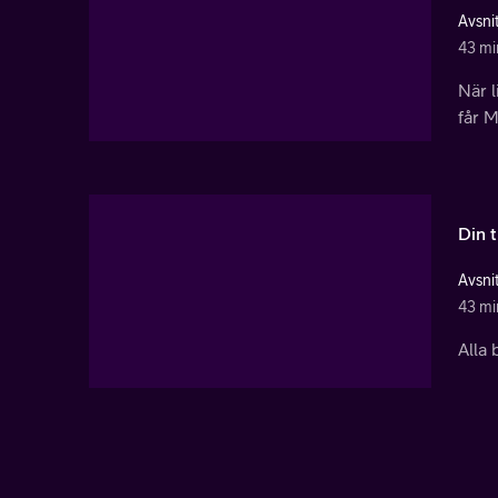
Avsnit
43 mi
När l
får 
Din t
Avsni
43 mi
Alla 