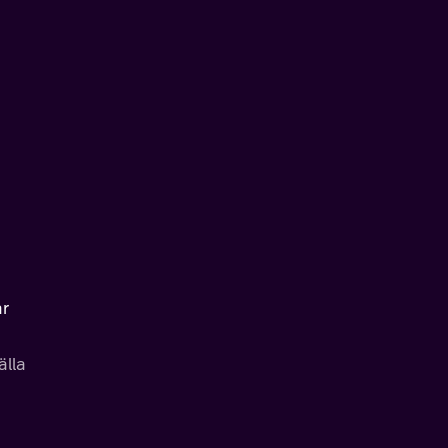
ar
älla