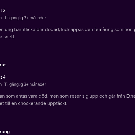
t 3
n
Tillgänglig 3+ månader
en ung barnflicka blir dödad, kidnappas den femåring som hon p
r snett.
rus
t 4
n
Tillgänglig 3+ månader
an som antas vara död, men som reser sig upp och går från Eth
t till en chockerande upptäckt.
rung