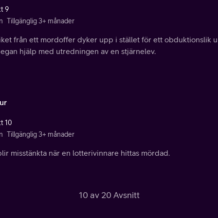
t 9
n
Tillgänglig 3+ månader
iket från ett mordoffer dyker upp i stället för ett obduktionslik 
Megan hjälp med utredningen av en stjärnelev.
ur
tt 10
n
Tillgänglig 3+ månader
blir misstänkta när en lotterivinnare hittas mördad.
10 av 20 Avsnitt