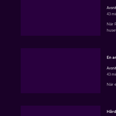
Avsnit
43 mi
När P
huse
En a
Avsnit
43 mi
När e
Hård