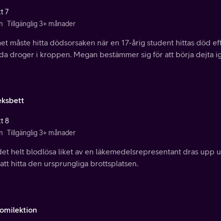
t 7
n
Tillgänglig 3+ månader
t måste hitta dödsorsaken när en 17-årig student hittas död eft
da droger i kroppen. Megan bestämmer sig för att börja dejta i
eksbett
t 8
n
Tillgänglig 3+ månader
et helt blodlösa liket av en läkemedelsrepresentant dras upp ur
tt hitta den ursprungliga brottsplatsen.
omilektion