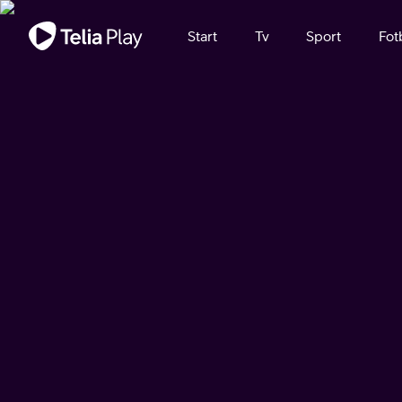
Viktigt meddelande
Start
Tv
Sport
Fot