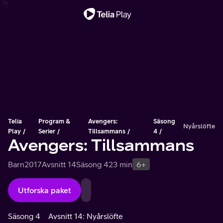
Viktigt meddelande
Telia
Program &
Avengers:
Säsong
Nyårslöfte
Play
Serier
Tillsammans
4
Avengers: Tillsammans
Barn
2017
Avsnitt 14
Säsong 4
23 min
6+
Utforska paket
Säsong 4
Avsnitt 14: Nyårslöfte