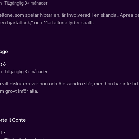
n
Tillgänglig 3+ månader
llone, som spelar Notarien, är involverad i en skandal. Aprea be
en hjärtattack," och Martellone lyder snällt.
ogo
t 6
n
Tillgänglig 3+ månader
 vill diskutera var hon och Alessandro står, men han har inte ti
 grovt inför alla.
rte Il Conte
t 7