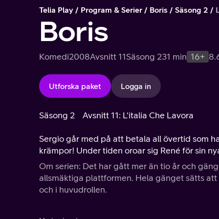
Telia Play
Program & Serier
Boris
Säsong 2
Boris
Komedi
2008
Avsnitt 11
Säsong 2
31 min
16+
8.
Utforska paket
Logga in
Säsong 2
Avsnitt 11: L'italia Che Lavora
Sergio går med på att betala all övertid som han 
krämpor! Under tiden oroar sig René för sin nya
Om serien: Det har gått mer än tio år och gänge
allsmäktiga plattformen. Hela gänget sätts at
och i huvudrollen.