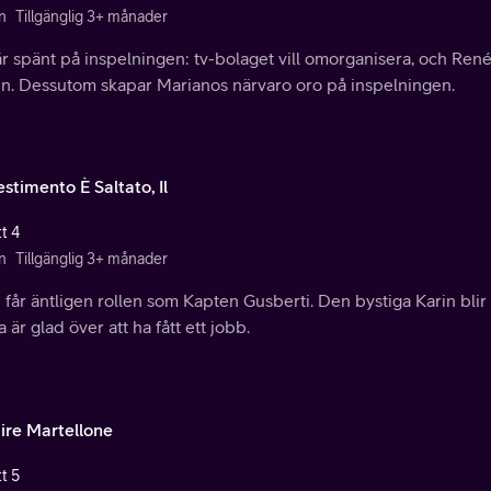
n
Tillgänglig 3+ månader
r spänt på inspelningen: tv-bolaget vill omorganisera, och Ren
en. Dessutom skapar Marianos närvaro oro på inspelningen.
stimento È Saltato, Il
t 4
n
Tillgänglig 3+ månader
 får äntligen rollen som Kapten Gusberti. Den bystiga Karin bl
a är glad över att ha fått ett jobb.
aire Martellone
t 5