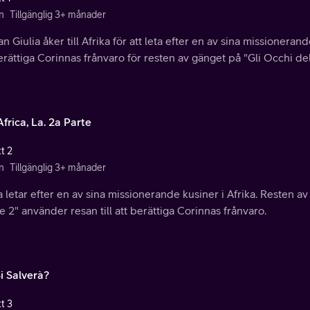
n
Tillgänglig 3+ månader
 Giulia åker till Afrika för att leta efter en av sina missionerand
erättiga Corinnas frånvaro för resten av gänget på "Gli Occhi de
frica, La. 2a Parte
t 2
n
Tillgänglig 3+ månader
a letar efter en av sina missionerande kusiner i Afrika. Resten a
 2" använder resan till att berättiga Corinnas frånvaro.
i Salverà?
t 3