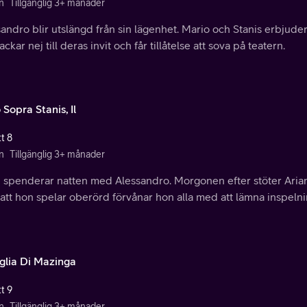
n
Tillgänglig 3+ månader
sandro blir utslängd från sin lägenhet. Mario och Stanis erbjud
ackar nej till deras invit och får tillåtelse att sova på teatern.
 Sopra Stanis, Il
t 8
n
Tillgänglig 3+ månader
n spenderar natten med Alessandro. Morgonen efter stöter Aria
 att hon spelar oberörd förvånar hon alla med att lämna inspeln
iglia Di Mazinga
t 9
n
Tillgänglig 3+ månader