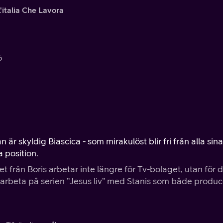
L'italia Che Lavora
6
är skyldig Biascica - som mirakulöst blir fri från alla sina
 position.
t från Boris arbetar inte längre för Tv-bolaget, utan för 
t arbeta på serien ”Jesus liv” med Stanis som både produ