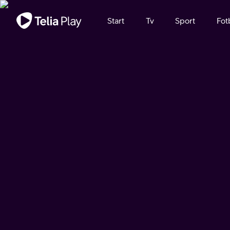
Viktigt meddelande
Start
Tv
Sport
Fot