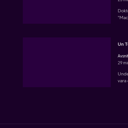
Dokto
"Mach
Un T
Avsni
29 mi
Under
vara 