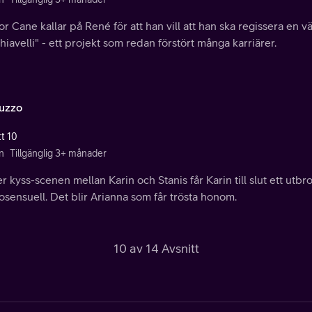
r Cane kallar på René för att han vill att han ska regissera en v
iavelli" - ett projekt som redan förstört många karriärer.
uzzo
tt 10
n
Tillgänglig 3+ månader
 kyss-scenen mellan Karin och Stanis får Karin till slut ett utbr
osensuell. Det blir Arianna som får trösta honom.
10 av 14 Avsnitt