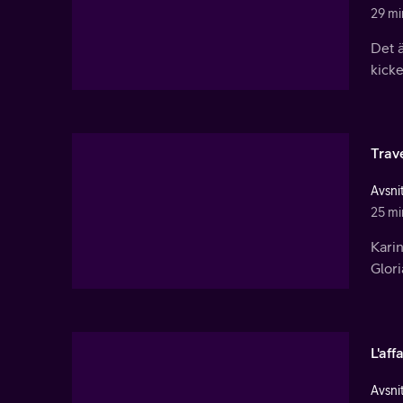
29 mi
Det ä
kick
Trave
Avsnit
25 mi
Karin
Glori
L'aff
Avsnit