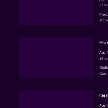
27 mi
Medan
att b
Mia A
Avsnit
24 mi
Giuli
Cuore
Chi S
Avsnit