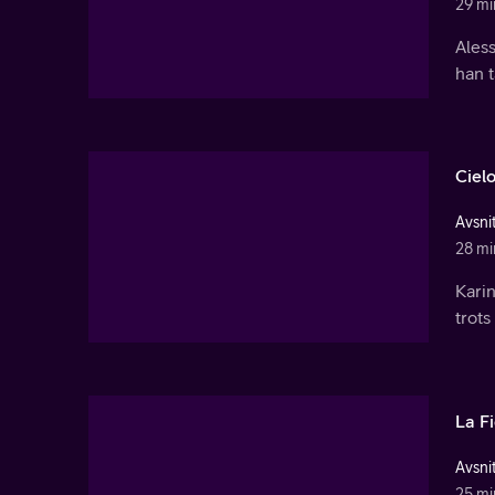
29 mi
Ales
han t
Cielo
Avsnit
28 mi
Kari
trots
La F
Avsnit
25 mi