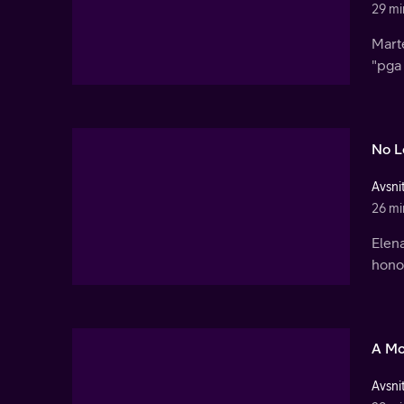
29 mi
Marte
"pga 
No L
Avsnit
26 mi
Elena
honom
A Mo
Avsnit