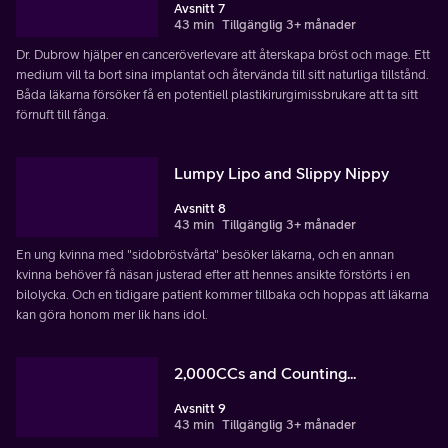
Avsnitt 7
43 min
Tillgänglig 3+ månader
Dr. Dubrow hjälper en canceröverlevare att återskapa bröst och mage. Ett
medium vill ta bort sina implantat och återvända till sitt naturliga tillstånd.
Båda läkarna försöker få en potentiell plastikirurgimissbrukare att ta sitt
förnuft till fånga.
Lumpy Lipo and Slippy Nippy
Avsnitt 8
43 min
Tillgänglig 3+ månader
En ung kvinna med "sidobröstvårta" besöker läkarna, och en annan
kvinna behöver få näsan justerad efter att hennes ansikte förstörts i en
bilolycka. Och en tidigare patient kommer tillbaka och hoppas att läkarna
kan göra honom mer lik hans idol.
2,000CCs and Counting...
Avsnitt 9
43 min
Tillgänglig 3+ månader