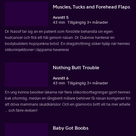
Muscles, Tucks and Forehead Flaps
Avsnitt 5
43 min
Tillgänglig 3+ månader
Dr. Nassif tar sig an en patient som försökte behandla sin egen
hudcancer och fick ett hål genom näsan. Dr. Dubrow hanterar en
bodybuilders hopsjunkna bröst. En dragdrottning söker hjälp när hennes
silikoninjektioner i läpparna havererar.
Nothing Butt Trouble
Avsnitt 6
43 min
Tillgänglig 3+ månader
En ung kvinna besöker läkarna när flera silikonborttagningar gjort hennes
bak oformlig, medan en långbent målare behöver få näsan korrigerad för
att döva mammans skuldkänslor. Och en glamorös britt vill ha mer arbete
... och färre revben!
Baby Got Boobs