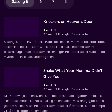
Säsong 5
6
7
8
Knockers on Heaven's Door
Avsnitt 1
43 min
Tillgänglig 3+ månader
Säsongsstart. "Tiny" Tameka Harris och hennes vän med basebollsbröst
söker hjälp hos Dr. Dubrow. Pixee Fox är tillbaka efter massor av
plastikkirurgi för att se ut som en seriefigur. En modell söker hjälp då för
mycket fett injicerats under ögonen.
Shake What Your Momma Didn't
Give You
Avsnitt 2
43 min
Tillgänglig 3+ månader
Dr. Dubrow hjälper en kvinna som med desperata åtgärder försökt fixa
sina bröst, medan Dr. Nassif tar sig an en patient vars kirurg gjort ett hål
genom hennes näsa. En modell som försöker få världens största rumpa
vill få ännu större bröstimplantat.