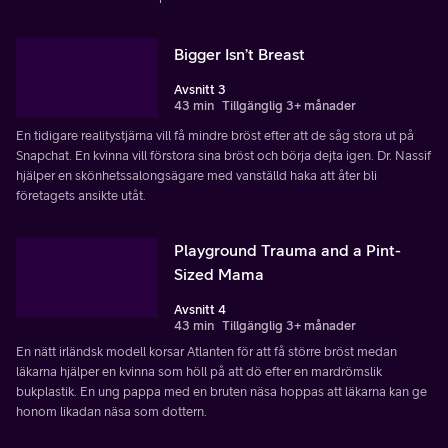
Bigger Isn’t Breast
Avsnitt 3
43 min
Tillgänglig 3+ månader
En tidigare realitystjärna vill få mindre bröst efter att de såg stora ut på
Snapchat. En kvinna vill förstora sina bröst och börja dejta igen. Dr. Nassif
hjälper en skönhetssalongsägare med vanställd haka att åter bli
företagets ansikte utåt.
Playground Trauma and a Pint-
Sized Mama
Avsnitt 4
43 min
Tillgänglig 3+ månader
En nätt irländsk modell korsar Atlanten för att få större bröst medan
läkarna hjälper en kvinna som höll på att dö efter en mardrömslik
bukplastik. En ung pappa med en bruten näsa hoppas att läkarna kan ge
honom likadan näsa som dottern.