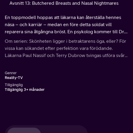
Avsnitt 13: Butchered Breasts and Nasal Nightmares
En toppmodell hoppas att läkarna kan återställa hennes
näsa – och karriär – medan en före detta soldat vill
reparera sina åtgångna bröst. En psykolog kommer till Dr.
Nassif för att få näsan åtgärdad och spåren efter
Om serien: Skönheten ligger i betraktarens öga, eller? För
misshandel raderade från ansiktet.
vissa kan sökandet efter perfektion vara förödande.
Läkarna Paul Nassif och Terry Dubrow tvingas utföra svåra
operationer när de försöker radera effekterna av riktigt
misslyckad plastikkirurgi.
Genrer
Reality-TV
Tillgänglig
Tillgänglig 3+ månader