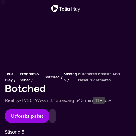
Viktigt meddelande
Telia
Program &
Säsong
Butchered Breasts And
Botched
Play
Serier
5
Nasal Nightmares
Botched
Reality-TV
2019
Avsnitt 13
Säsong 5
43 min
11+
6.9
Utforska paket
Säsong 5