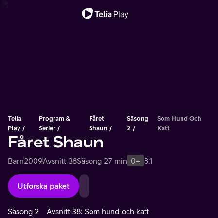
Viktigt meddelande
Telia
Program &
Fåret
Säsong
Som Hund Och
Play
Serier
Shaun
2
Katt
Fåret Shaun
Barn
2009
Avsnitt 38
Säsong 2
7 min
0+
8.1
Utforska paket
Säsong 2
Avsnitt 38: Som hund och katt