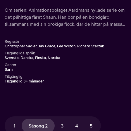
Om serien: Animationsbolaget Aardmans hyllade serie om
det påhittiga fåret Shaun. Han bor på en bondgård
tillsammans med sin brokiga flock, där de hittar på massa
bus men också får arbeta hårt för att bonden inte ska
upptäcka hur smarta de är.
Regissör
Christopher Sadler, Jay Grace, Lee Wilton, Richard Starzak
Tillgängliga språk
Svenska, Danska, Finska, Norska
Genrer
Barn
Tillgänglig
Tillgänglig 3+ månader
1
Säsong 2
3
4
5