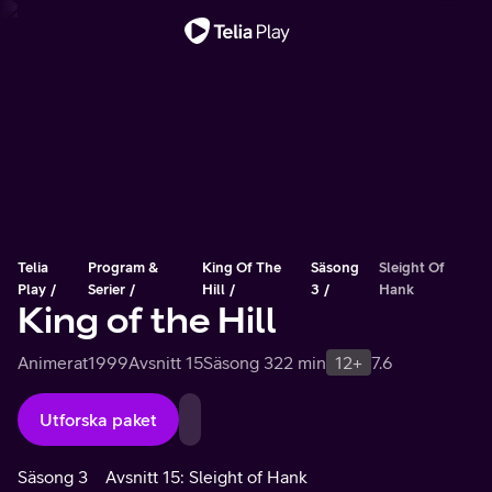
Viktigt meddelande
Telia
Program &
King Of The
Säsong
Sleight Of
Play
Serier
Hill
3
Hank
King of the Hill
Animerat
1999
Avsnitt 15
Säsong 3
22 min
12+
7.6
Utforska paket
Säsong 3
Avsnitt 15: Sleight of Hank