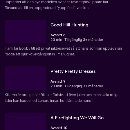
upptäcker att den nya modellen av hans favoritgräsklippare har
förvandlats till en uppgraderad "yuppified"-version.
Good Hill Hunting
Avsnitt 8
23 min
Tillgänglig 3+ månader
Hank tar Bobby till ett privat jaktreservat så att hans son kan uppleva sin
"döda ett djur"-övergångsrit in i manlighet.
Pretty Pretty Dresses
Avsnitt 9
23 min
Tillgänglig 3+ månader
Killarna är oroliga när Bill blir förtvivlad över julen och minns alla roliga
tider han hade med Lenore innan hon lämnade honom.
A Firefighting We Will Go
Avsnitt 10