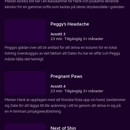
Medan Bobby blir kär i en klasskamrat får Hank och pojkarna liknande
känslor för en gammal soffa som kastas på deras dryckesställe i gränden.
Peggy's Headache
Avsnitt 3
23 min
Tillgänglig 3+ månader
Peggys glädje över att bli anlitad för att skriva en kolumn för en lokal
tidning överskuggas av det faktum att Dales fru har en affär och Peggy
måste hålla det hemligt.
Pregnant Paws
Avsnitt 4
23 min
Tillgänglig 3+ månader
Medan Hank är upptagen med att försöka föda upp sin hund, bestämmer
sig Dale för att lägga till lite spänning i sitt liv genom att skriva in sig på
en 4-timmars prisjägareutbildning.
Next of Shin