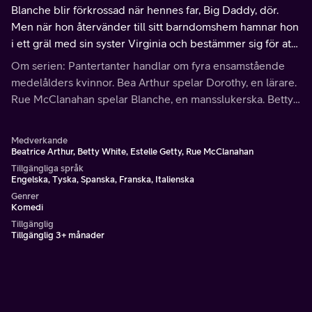
Blanche blir förkrossad när hennes far, Big Daddy, dör.
Men när hon återvänder till sitt barndomshem hamnar hon
i ett gräl med sin syster Virginia och bestämmer sig för att
inte delta i begravningen.
Om serien: Pantertanter handlar om fyra ensamstående
medelålders kvinnor. Bea Arthur spelar Dorothy, en lärare.
Rue McClanahan spelar Blanche, en mansslukerska. Betty
White spelar Rose, en väldigt rar kvinna.
Medverkande
Beatrice Arthur, Betty White, Estelle Getty, Rue McClanahan
Tillgängliga språk
Engelska, Tyska, Spanska, Franska, Italienska
Genrer
Komedi
Tillgänglig
Tillgänglig 3+ månader