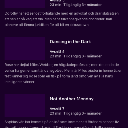
Avsnitt 5
23 min
Tillgänglig 3+ månader
Dorothy har ett seriöst förhållande med en advokat och drar slutsatsen
att han är på väg att fria. Men hans tillkännagivande chockerar: han
planerar att lämna juridiken för att bli en cirkusclown.
Dancing in the Dark
Avsnitt 6
23 min
Tillgänglig 3+ månader
Rose har dejtat Miles Webber, en högskoleprofessor, men det enda de
verkar ha gemensamt är dansgolvet. Men när Miles bjuder in henne till en
fest känner sig Rose som en fisk på torra land omgiven av alla hans
intelligenta vänner.
Not Another Monday
Avsnitt 7
23 min
Tillgänglig 3+ månader
Sophias vän har kommit på en idé som kommer att förändra hennes liv.
Hon vill begå självmord och att Sophia ska vara där och hålla hennes