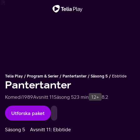
Viktigt meddelande
Telia Play
Program & Serier
Pantertanter
Säsong 5
Ebbtide
Pantertanter
Komedi
1989
Avsnitt 11
Säsong 5
23 min
12+
8.2
Utforska paket
Säsong 5
Avsnitt 11: Ebbtide