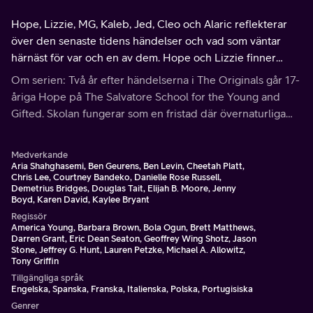
Hope, Lizzie, MG, Kaleb, Jed, Cleo och Alaric reflekterar
över den senaste tidens händelser och vad som väntar
härnäst för var och en av dem. Hope och Lizzie finner
båda tröst på oväntat men välkommet håll.
Om serien: Två år efter händelserna i The Originals går 17-
åriga Hope på The Salvatore School for the Young and
Gifted. Skolan fungerar som en fristad där övernaturliga
varelser kan lära sig att kontrollera sina krafter.
Medverkande
Aria Shahghasemi, Ben Geurens, Ben Levin, Cheetah Platt,
Chris Lee, Courtney Bandeko, Danielle Rose Russell,
Demetrius Bridges, Douglas Tait, Elijah B. Moore, Jenny
Boyd, Karen David, Kaylee Bryant
Regissör
America Young, Barbara Brown, Bola Ogun, Brett Matthews,
Darren Grant, Eric Dean Seaton, Geoffrey Wing Shotz, Jason
Stone, Jeffrey G. Hunt, Lauren Petzke, Michael A. Allowitz,
Tony Griffin
Tillgängliga språk
Engelska, Spanska, Franska, Italienska, Polska, Portugisiska
Genrer