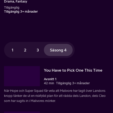
Drama, Fantasy
Tillgänglig
Tillgänglig 3+ månader
1
2
3
Säsong 4
You Have to Pick One This Time
Avsnitt 1
42 min
Tillgänglig 3+ månader
När Hope och Super Squad får veta att Malivore har tagit över Landons
kropp tänker de ut en riskfylld plan för att rädda dels Landon, dels Cleo
som har sugits in i Malivores mörker.