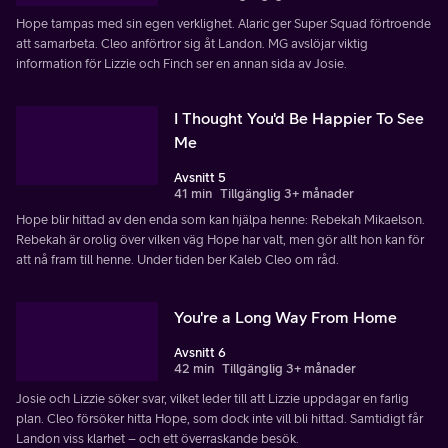
Hope tampas med sin egen verklighet. Alaric ger Super Squad förtroende
att samarbeta. Cleo anförtror sig åt Landon. MG avslöjar viktig
information för Lizzie och Finch ser en annan sida av Josie.
I Thought You'd Be Happier To See
Me
Avsnitt 5
41 min
Tillgänglig 3+ månader
Hope blir hittad av den enda som kan hjälpa henne: Rebekah Mikaelson.
Rebekah är orolig över vilken väg Hope har valt, men gör allt hon kan för
att nå fram till henne. Under tiden ber Kaleb Cleo om råd.
You're a Long Way From Home
Avsnitt 6
42 min
Tillgänglig 3+ månader
Josie och Lizzie söker svar, vilket leder till att Lizzie uppdagar en farlig
plan. Cleo försöker hitta Hope, som dock inte vill bli hittad. Samtidigt får
Landon viss klarhet – och ett överraskande besök.