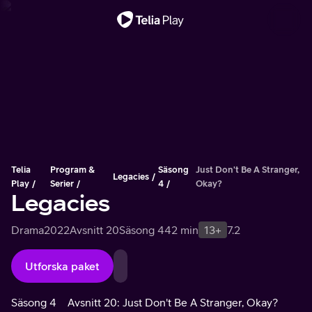
Viktigt meddelande
Telia
Program &
Säsong
Just Don't Be A Stranger,
Legacies
Play
Serier
4
Okay?
Legacies
Drama
2022
Avsnitt 20
Säsong 4
42 min
13+
7.2
Utforska paket
Säsong 4
Avsnitt 20: Just Don't Be A Stranger, Okay?