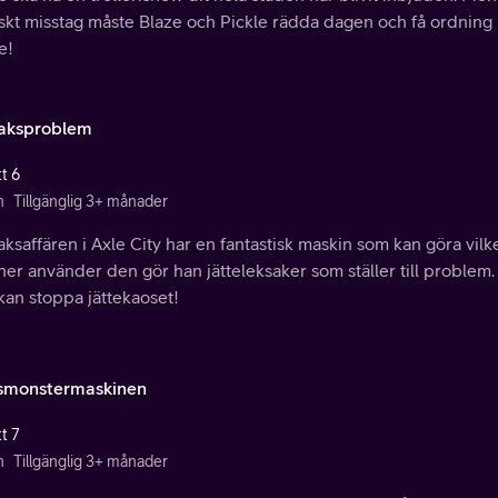
skt misstag måste Blaze och Pickle rädda dagen och få ordning
e!
aksproblem
t 6
n
Tillgänglig 3+ månader
ksaffären i Axle City har en fantastisk maskin som kan göra vilk
er använder den gör han jätteleksaker som ställer till problem
kan stoppa jättekaoset!
smonstermaskinen
t 7
n
Tillgänglig 3+ månader