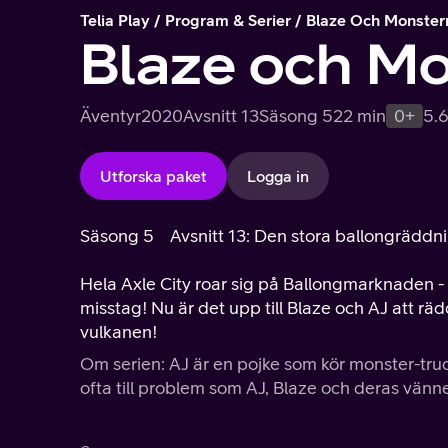
Telia Play
Program & Serier
Blaze Och Monster
Blaze och M
Äventyr
2020
Avsnitt 13
Säsong 5
22 min
0+
5.
Utforska paket
Logga in
Säsong 5
Avsnitt 13: Den stora ballongräddn
Hela Axle City roar sig på Ballongmarknaden - ti
misstag! Nu är det upp till Blaze och AJ att räd
vulkanen!
Om serien: AJ är en pojke som kör monster-trucke
ofta till problem som AJ, Blaze och deras vänn