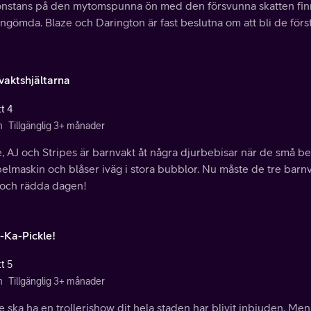
nstans på den mytomspunna ön med den försvunna skatten finn
gömda. Blaze och Darington är fast beslutna om att bli de först
vaktshjältarna
t 4
n
Tillgänglig 3+ månader
, AJ och Stripes är barnvakt åt några djurbebisar när de små beb
lmaskin och blåser iväg i stora bubblor. Nu måste de tre barnv
 och rädda dagen!
-Ka-Pickle!
t 5
n
Tillgänglig 3+ månader
e ska ha en trollerishow dit hela staden har blivit inbjuden. Men