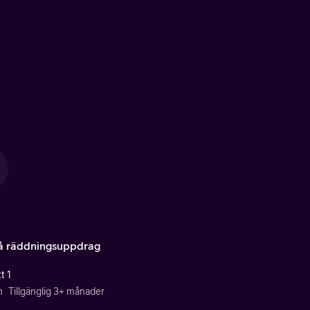
å räddningsuppdrag
t 1
n
Tillgänglig 3+ månader