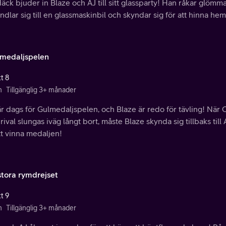
äck bjuder in Blaze och AJ till sitt glassparty! Han råkar glömma
ndlar sig till en glassmaskinbil och skyndar sig för att hinna hem t
medaljspelen
t 8
n
Tillgänglig 3+ månader
r dags för Gulmedaljspelen, och Blaze är redo för tävling! När Cr
rival slungas iväg långt bort, måste Blaze skynda sig tillbaks till
tt vinna medaljen!
stora rymdrejset
t 9
n
Tillgänglig 3+ månader