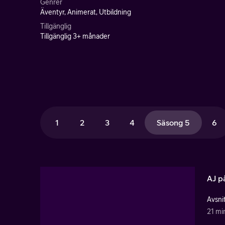
Genrer
Äventyr, Animerat, Utbildning
Tillgänglig
Tillgänglig 3+ månader
1
2
3
4
Säsong 5
6
AJ p
Avsnit
21 mi