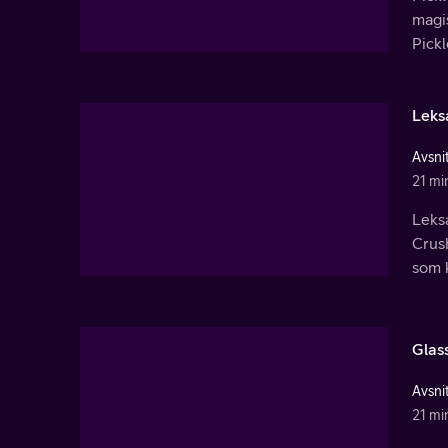
magi
Pickl
Leks
Avsnit
21 mi
Leksa
Crush
som 
Glas
Avsnit
21 mi