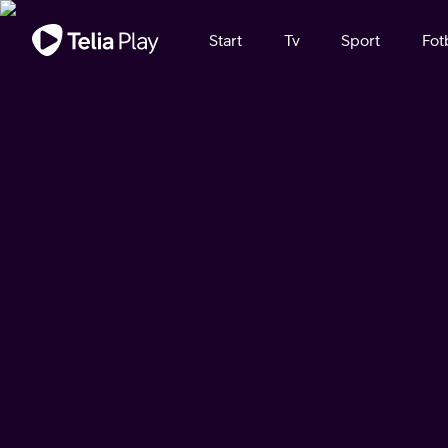
Viktigt meddelande
Start
Tv
Sport
Fot