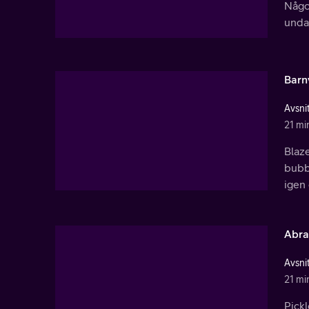
Någo
undan
Barn
Avsnit
21 mi
Blaze
bubbe
igen
Abra
Avsnit
21 mi
Pickl