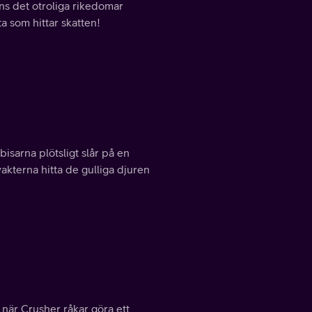
s det otroliga rikedomar
a som hittar skatten!
isarna plötsligt slår på en
akterna hitta de gulliga djuren
 när Crusher råkar göra ett