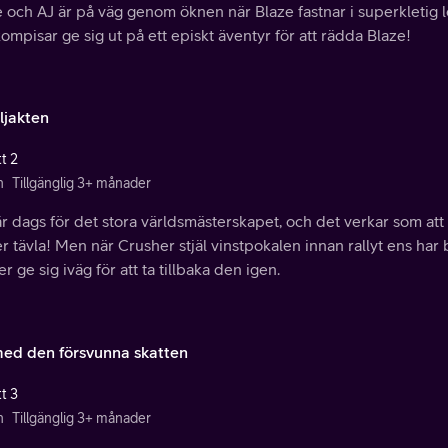
 och AJ är på väg genom öknen när Blaze fastnar i superkletig 
ompisar ge sig ut på ett episkt äventyr för att rädda Blaze!
ljakten
t 2
n
Tillgänglig 3+ månader
r dags för det stora världsmästerskapet, och det verkar som att 
r tävla! Men när Crusher stjäl vinstpokalen innan rallyt ens har
r ge sig iväg för att ta tillbaka den igen.
ed den försvunna skatten
t 3
n
Tillgänglig 3+ månader