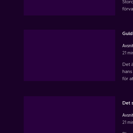
Stord
förva
Guld
Avsnit
21 mi
Det ä
hans 
för a
Det 
Avsnit
21 mi