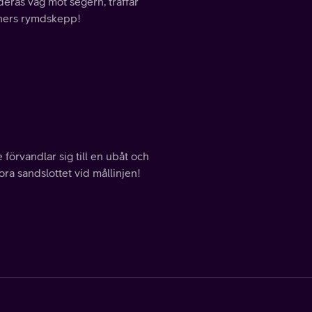
deras väg mot segern, träffar
shers rymdskepp!
förvandlar sig till en ubåt och
ora sandslottet vid mållinjen!