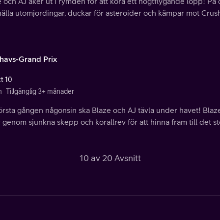
 och AJ åker ut i rymden för att köra ett högtflygande lopp! På 
nälla utomjordingar, duckar för asteroider och kämpar mot Cru
havs-Grand Prix
tt 10
n
Tillgänglig 3+ månader
örsta gången någonsin ska Blaze och AJ tävla under havet! Blaze 
 genom sjunkna skepp och korallrev för att hinna fram till det st
10 av 20 Avsnitt