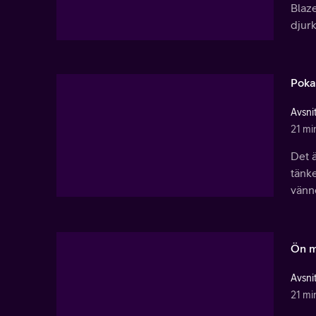
Blaze
djurk
Poka
Avsnit
21 mi
Det ä
tänke
vänne
Ön m
Avsnit
21 mi