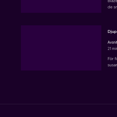
Blaze
de s
Djup
Avsni
21 mi
För f
susar