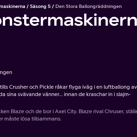
maskinerna
Säsong 5
Den Stora Ballongräddningen
onstermaskiner
6
ingen
lls Crusher och Pickle råkar flyga iväg i en luftballong av
da sina svävande vänner... innan de kraschar in i slajm-
n Blaze och de bor i Axel City. Blaze rival Chruser, ställ
er måste lösa tillsammans.