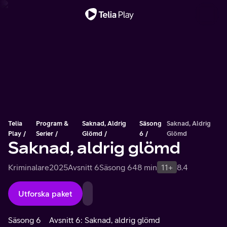
Viktigt meddelande
Telia
Program &
Saknad, Aldrig
Säsong
Saknad, Aldrig
Play
Serier
Glömd
6
Glömd
Saknad, aldrig glömd
Kriminalare
2025
Avsnitt 6
Säsong 6
48 min
11+
8.4
Utforska paket
Säsong 6
Avsnitt 6: Saknad, aldrig glömd