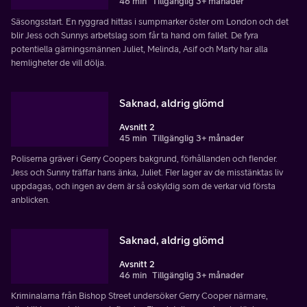
46 min
Tillgänglig 3+ månader
Säsongsstart. En ryggrad hittas i sumpmarker öster om London och det
blir Jess och Sunnys arbetslag som får ta hand om fallet. De fyra
potentiella gärningsmännen Juliet, Melinda, Asif och Marty har alla
hemligheter de vill dölja.
Saknad, aldrig glömd
Avsnitt 2
45 min
Tillgänglig 3+ månader
Poliserna gräver i Gerry Coopers bakgrund, förhållanden och fiender.
Jess och Sunny träffar hans änka, Juliet. Fler lager av de misstänktas liv
uppdagas, och ingen av dem är så oskyldig som de verkar vid första
anblicken.
Saknad, aldrig glömd
Avsnitt 2
46 min
Tillgänglig 3+ månader
Kriminalarna från Bishop Street undersöker Gerry Cooper närmare,