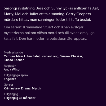
Säsongsavslutning. Jess och Sunny lyckas äntligen få Asif,
Marty, Mel och Juliet att tala sanning. Gerry Coopers
mördare hittas, men sanningen leder till tuffa beslut.
Om serien: Kriminalare Stuart och Khan avslöjar
mysterierna bakom olösta mord och till synes omöjliga
kalla fall. Den här moderna polisduon återupptar
utredningar av fall som har legat begravda i årtionden i sin
jakt på sanningen.
Medverkande
Carolina Main, Hiten Patel, Jordan Long, Sanjeev Bhaskar,
Sinead Keenan
Regissör
Andy Wilson
Tillgängliga språk
Engelska
Genrer
Kriminalare, Drama, Mystik
Tillgänglig
Tillgänglig 3+ månader