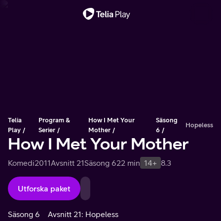
Viktigt meddelande
Telia
Program &
How I Met Your
Säsong
Hopeless
Play
Serier
Mother
6
How I Met Your Mother
Komedi
2011
Avsnitt 21
Säsong 6
22 min
14+
8.3
Utforska paket
Säsong 6
Avsnitt 21: Hopeless