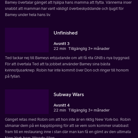
Barney övertalar gänget att hjälpa hans mamma att flytta. Vännerna inser
snabbt att mamman har varit väldigt överbeskyddande och ljugit för
Barney under hela hans liv.
Unfinished
Avsnitt 3
22 min
Tillgänglig 3+ månader
Ted tackar nej till Barneys erbjudande om att få rita GNB:s nya byggnad.
För att övertala Ted att ta jobbet använder Barney sina bästa
kvinnotjusarknep. Robin har inte kommit över Don och ringer till honom
på fyllan.
Subway Wars
Avsnitt 4
22 min
Tillgänglig 3+ månader
Gänget retas med Robin om att hon inte är en riktig New York-bo. Robin
utmanar dem på en kapplöpning för att se vem som kommer snabbast
fram till en restaurang inne i stan där man kan få en glimt av den ultimata
New York-bon: Woody Allen.