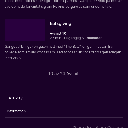
Teens med Robins alter ego “Robin Sparkles”. Gänget får reda på mer än
vad de hade förväntat sig om Robins tidigare liv som underhållare.
Blitzgiving
Avsnitt 10
22 min
Tillgänglig 3+ månader
Gänget tillbringar en galen natt med ”The Blitz”, en gammal vän från
college som är väldigt otursam. Ted tvingas tillbringa tacksägelsedagen
med Zoey.
10 av 24 Avsnitt
Telia Play
Information
© Telia · Part of Telia Company