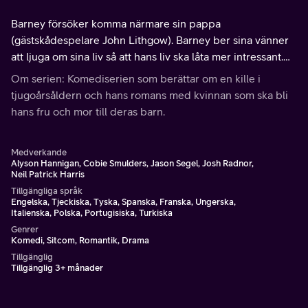
Barney försöker komma närmare sin pappa
(gästskådespelare John Lithgow). Barney ber sina vänner
att ljuga om sina liv så att hans liv ska låta mer intressant.
Robin stöter ihop med en kille som hon är förälskad i.
Om serien: Komediserien som berättar om en kille i
tjugoårsåldern och hans romans med kvinnan som ska bli
hans fru och mor till deras barn.
Medverkande
Alyson Hannigan, Cobie Smulders, Jason Segel, Josh Radnor,
Neil Patrick Harris
Tillgängliga språk
Engelska, Tjeckiska, Tyska, Spanska, Franska, Ungerska,
Italienska, Polska, Portugisiska, Turkiska
Genrer
Komedi, Sitcom, Romantik, Drama
Tillgänglig
Tillgänglig 3+ månader