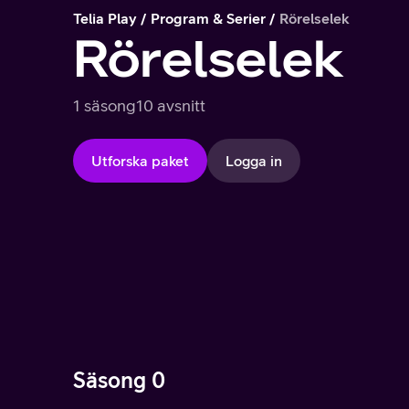
Telia Play
Program & Serier
Rörelselek
Rörelselek
1 säsong
10 avsnitt
Utforska paket
Logga in
Säsong 0