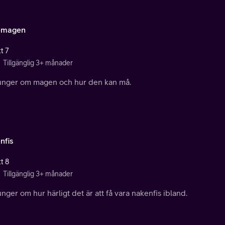
emagen
t 7
Tillgänglig 3+ månader
junger om magen och hur den kan må.
nfis
t 8
Tillgänglig 3+ månader
unger om hur härligt det är att få vara nakenfis ibland.