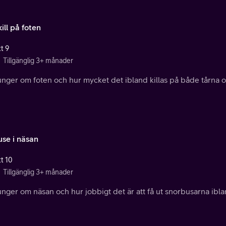
kill på foten
t 9
Tillgänglig 3+ månader
unger om foten och hur mycket det ibland killas på både tårna o
use i näsan
tt 10
Tillgänglig 3+ månader
unger om näsan och hur jobbigt det är att få ut snorbusarna ibla