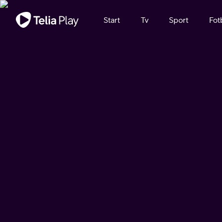
Viktigt meddelande
Start
Tv
Sport
Fot