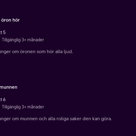
 öron hör
t 5
Tillgänglig 3+ månader
unger om öronen som hör alla ljud.
a munnen
t 6
Tillgänglig 3+ månader
junger om munnen och alla roliga saker den kan göra.