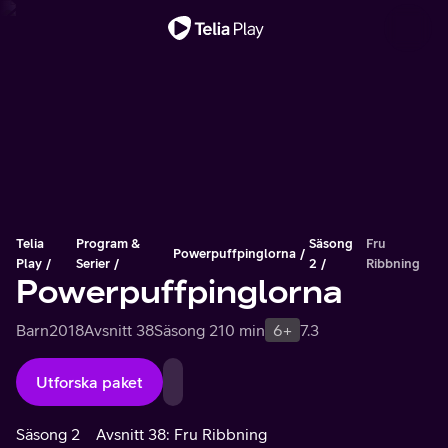
Viktigt meddelande
Telia
Program &
Säsong
Fru
Powerpuffpinglorna
Play
Serier
2
Ribbning
Powerpuffpinglorna
Barn
2018
Avsnitt 38
Säsong 2
10 min
6+
7.3
Utforska paket
Säsong 2
Avsnitt 38: Fru Ribbning