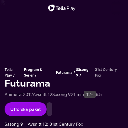
Viktigt meddelande
Telia
Program &
Säsong
31st Century
Futurama
Play
Serier
9
Fox
Futurama
Animerat
2012
Avsnitt 12
Säsong 9
21 min
12+
8.5
Utforska paket
Säsong 9
Avsnitt 12: 31st Century Fox