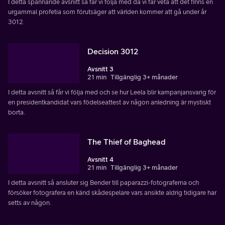
I detta spännande avsnitt så får vi följa med då vi får veta att det finns en
urgammal profetia som förutsäger att världen kommer att gå under år
3012.
Decision 3012
Avsnitt 3
21 min
Tillgänglig 3+ månader
I detta avsnitt så får vi följa med och se hur Leela blir kampanjansvarig för
en presidentkandidat vars födelseattest av någon anledning är mystiskt
borta.
The Thief of Baghead
Avsnitt 4
21 min
Tillgänglig 3+ månader
I detta avsnitt så ansluter sig Bender till paparazzi-fotograferna och
försöker fotografera en känd skådespelare vars ansikte aldrig tidigare har
setts av någon.