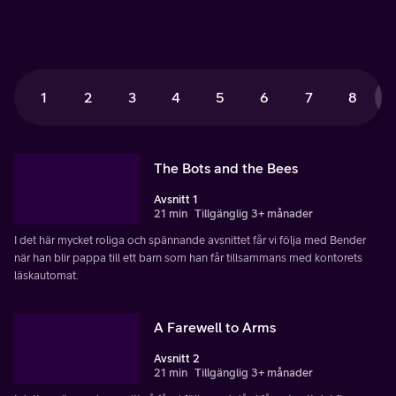
1
2
3
4
5
6
7
8
The Bots and the Bees
Avsnitt 1
21 min
Tillgänglig 3+ månader
I det här mycket roliga och spännande avsnittet får vi följa med Bender
när han blir pappa till ett barn som han får tillsammans med kontorets
läskautomat.
A Farewell to Arms
Avsnitt 2
21 min
Tillgänglig 3+ månader