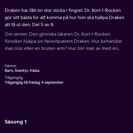
Draken har fått en stor sticka i fingret. Dr. Kort-I-Rocken
gör sitt bästa för att komma på hur hon ska hjälpa Draken
att få ut den. Del 5 av 8.
Om serien: Den glömska läkaren Dr. Kort-I-Rocken
försöker hjälpa sin favoritpatient Draken. Hur behandlar
man löss eller en bruten arm? Hur blir man av med en
sticka i fingret och vad är den bästa lösningen på en envis
förkylning?
Genrer
Barn, Äventyr, Hälsa
Tillgänglig
Tillgänglig till fredag 4 september
Säsong 1