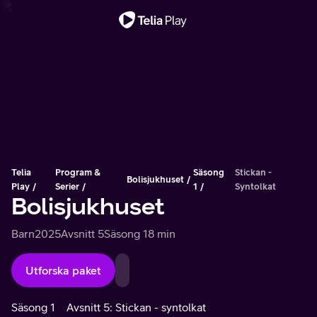
Viktigt meddelande
Telia
Program &
Säsong
Stickan -
Bolisjukhuset
Play
Serier
1
Syntolkat
Bolisjukhuset
Barn
2025
Avsnitt 5
Säsong 1
8 min
Utforska paket
Säsong 1
Avsnitt 5: Stickan - syntolkat