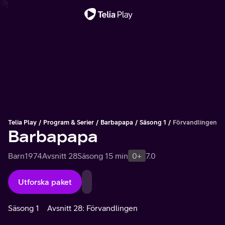
Viktigt meddelande
Telia Play
Program & Serier
Barbapapa
Säsong 1
Förvandlingen
Barbapapa
Barn
1974
Avsnitt 28
Säsong 1
5 min
0+
7.0
Utforska paket
Säsong 1
Avsnitt 28: Förvandlingen