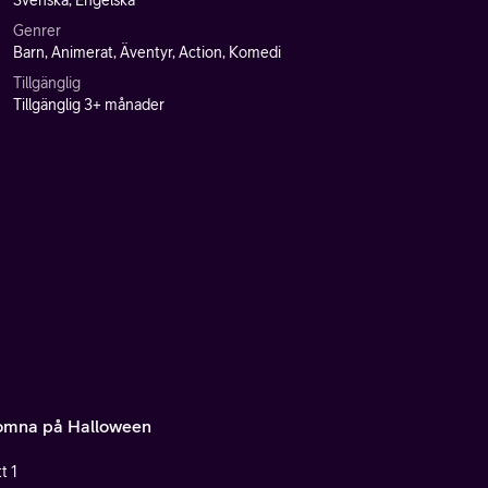
Svenska, Engelska
Genrer
Barn, Animerat, Äventyr, Action, Komedi
Tillgänglig
Tillgänglig 3+ månader
omna på Halloween
t 1