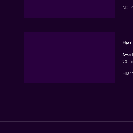
När C
Hjärn
Avsni
20 mi
Hjärn