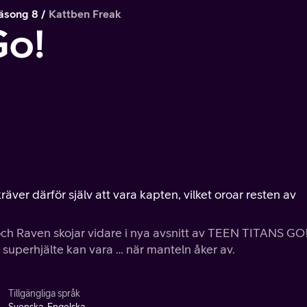
äsong 8
Kattben Freak
Go!
äver därför själv att vara kapten, vilket oroar resten av
 och Raven skojar vidare i nya avsnitt av TEEN TITANS GO
ig superhjälte kan vara … när manteln åker av.
Tillgängliga språk