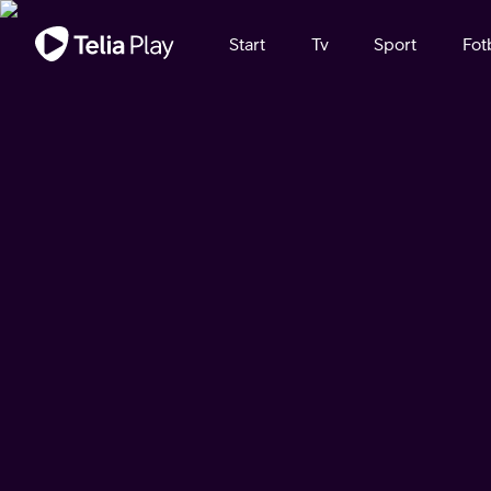
Viktigt meddelande
Start
Tv
Sport
Fot