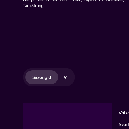
Greg Cipes, Hynden Walch, Khary Payton, Scott Menville,
Tara Strong
Säsong 8
9
Välk
Avsnit