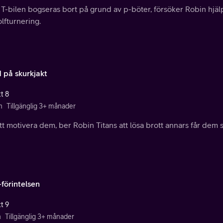
 T-bilen bogseras bort på grund av p-böter, försöker Robin hjäl
lfturnering.
d på skurkjakt
t 8
n
Tillgänglig 3+ månader
tt motivera dem, ber Robin Titans att lösa brott annars får dem 
-förintelsen
t 9
n
Tillgänglig 3+ månader