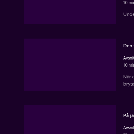
10 mi
Under
Den 
Avsnit
10 mi
När d
bryta
På ja
Avsnit