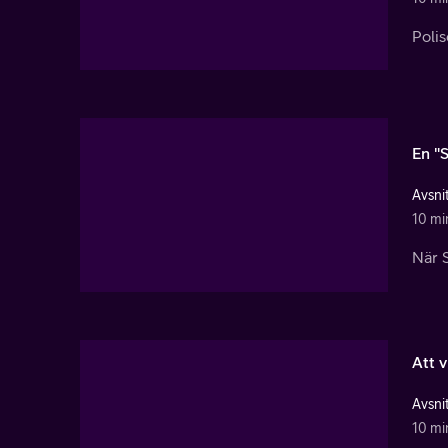
Poli
En "S
Avsnit
10 mi
När S
Att v
Avsnit
10 mi