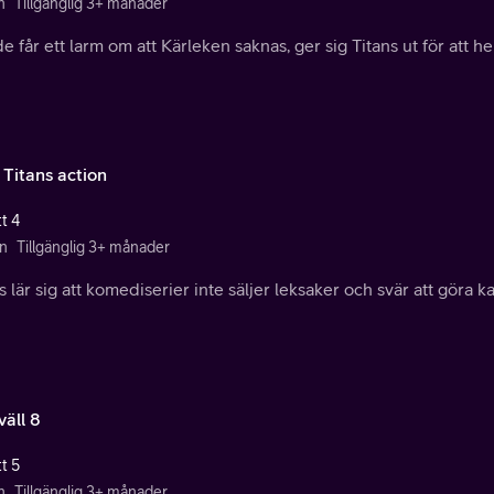
n
Tillgänglig 3+ månader
e får ett larm om att Kärleken saknas, ger sig Titans ut för att 
 Titans action
t 4
n
Tillgänglig 3+ månader
s lär sig att komediserier inte säljer leksaker och svär att göra ka
väll 8
t 5
n
Tillgänglig 3+ månader