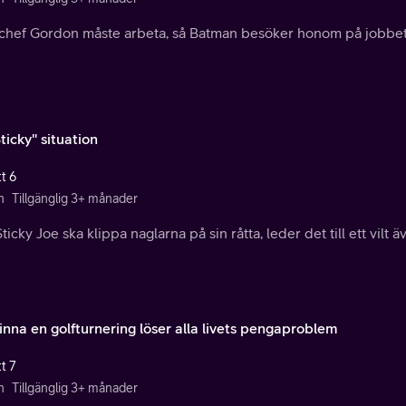
schef Gordon måste arbeta, så Batman besöker honom på jobbet f
ticky" situation
t 6
n
Tillgänglig 3+ månader
ticky Joe ska klippa naglarna på sin råtta, leder det till ett vilt ä
inna en golfturnering löser alla livets pengaproblem
t 7
n
Tillgänglig 3+ månader