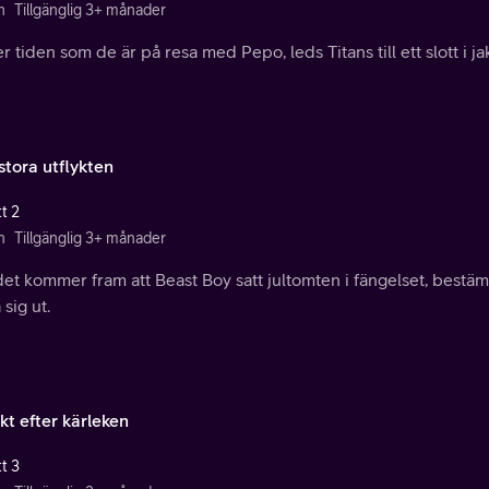
n
Tillgänglig 3+ månader
 tiden som de är på resa med Pepo, leds Titans till ett slott i ja
stora utflykten
t 2
n
Tillgänglig 3+ månader
et kommer fram att Beast Boy satt jultomten i fängelset, bestäm
 sig ut.
kt efter kärleken
t 3