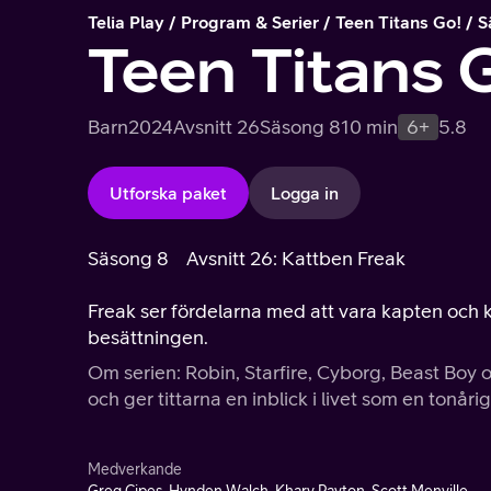
Telia Play
Program & Serier
Teen Titans Go!
S
Teen Titans 
Barn
2024
Avsnitt 26
Säsong 8
10 min
6+
5.8
Utforska paket
Logga in
Säsong 8
Avsnitt 26: Kattben Freak
Freak ser fördelarna med att vara kapten och kr
besättningen.
Om serien: Robin, Starfire, Cyborg, Beast Boy
och ger tittarna en inblick i livet som en tonår
Medverkande