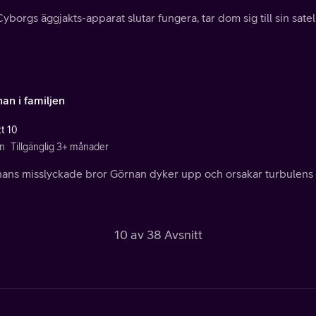
yborgs äggjakts-apparat slutar fungera, tar dom sig till sin satelli
an i familjen
tt 10
n
Tillgänglig 3+ månader
ans misslyckade bror Görnan dyker upp och orsakar turbulens i 
10 av 38 Avsnitt