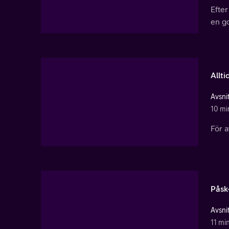
Efter
en go
Allti
Avsnit
10 mi
För a
Påsk
Avsnit
11 mi