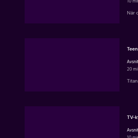
10 mi
När d
Teen
Avsnit
20 mi
Titan
TV-k
Avsnit
10 mi