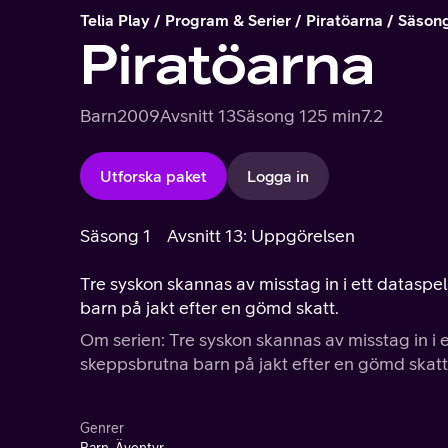
Telia Play
Program & Serier
Piratöarna
Säsong
Piratöarna
Barn
2009
Avsnitt 13
Säsong 1
25 min
7.2
Utforska paket
Logga in
Säsong 1
Avsnitt 13: Uppgörelsen
Tre syskon skannas av misstag in i ett dataspel.
barn på jakt efter en gömd skatt.
Om serien: Tre syskon skannas av misstag in i et
skeppsbrutna barn på jakt efter en gömd skatt
Genrer