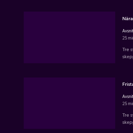
Nära
Avsnit
25 mi
Tre s
skepp
Fris
Avsnit
25 mi
Tre s
skepp