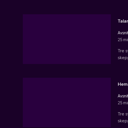
Tala
Avsnit
25 mi
Tre s
skepp
Hems
Avsnit
25 mi
Tre s
skepp