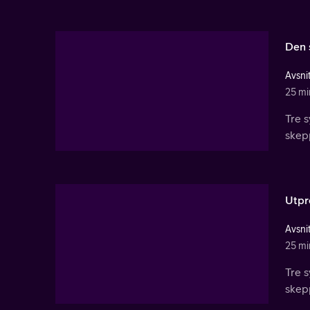
Den 
Avsnit
25 mi
Tre s
skepp
Utpr
Avsnit
25 mi
Tre s
skepp