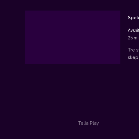
Spel
Avsnit
25 mi
Tre s
skepp
Telia Play
Start