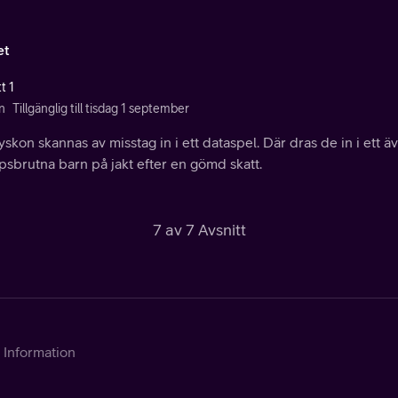
et
t 1
n
Tillgänglig till tisdag 1 september
yskon skannas av misstag in i ett dataspel. Där dras de in i ett äv
sbrutna barn på jakt efter en gömd skatt.
7 av 7 Avsnitt
Information
Kontakta Telia