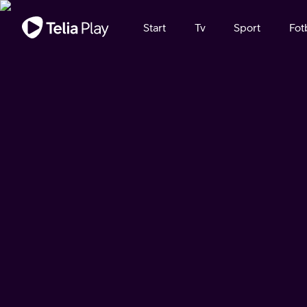
Viktigt meddelande
Start
Tv
Sport
Fot