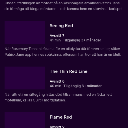
Under utredningen av mordet på en kasinoägare använder Patrick Jane
sin förmåga att fånga mördaren – och kamma hem en storvinst i kortspel.
Seeing Red
Avsnitt 7
41 min
Tillgänglig 3+ månader
När Rosemary Tennant råkar ut för en bilolycka där föraren smiter, söker
Patrick Jane upp hennes spåkvinna, eftersom han tror att hon är en bluff.
The Thin Red Line
Avsnitt 8
40 min
Tillgänglig 3+ månader
När vittnet i en rättegång hittas död tillsammans med en flicka i ett
motellrum, kallas CBI till mordplatsen.
Flame Red
Avsnitt 9