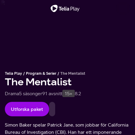
Viktigt meddelande
Telia Play
Program & Serier
The Mentalist
The Mentalist
Drama
5 säsonger
91 avsnitt
15+
8.2
Utforska paket
Simon Baker spelar Patrick Jane, som jobbar för California
Bureau of Investigation (CBI). Han har ett imponerande