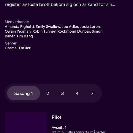
register av lösta brott bakom sig och är känd för sin
förmåga att lösa svåra brott med hjälp av sin knivskarpa
observationsförmåga.
Medverkande
Amanda Righetti, Emily Swallow, Joe Adler, Josie Loren,
Owain Yeoman, Robin Tunney, Rockmond Dunbar, Simon
Baker, Tim Kang
Genrer
Drama, Thriller
Säsong 1
2
3
4
7
Pilot
Avsnitt 1
43 min
Tillgänglig 3+ månader