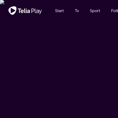
Viktigt meddelande
Start
Tv
Sport
Fot