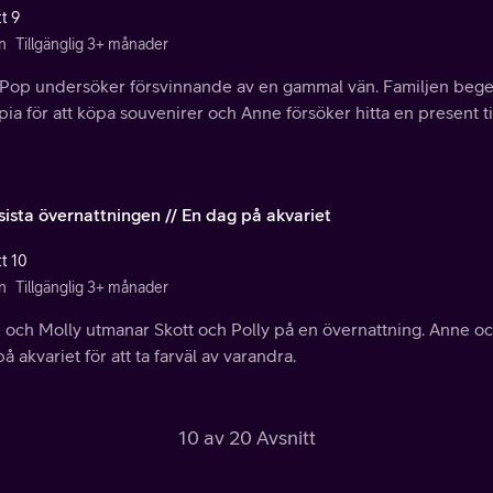
t 9
n
Tillgänglig 3+ månader
Pop undersöker försvinnande av en gammal vän. Familjen beger s
ia för att köpa souvenirer och Anne försöker hitta en present t
sista övernattningen // En dag på akvariet
tt 10
n
Tillgänglig 3+ månader
och Molly utmanar Skott och Polly på en övernattning. Anne och 
å akvariet för att ta farväl av varandra.
10 av 20 Avsnitt