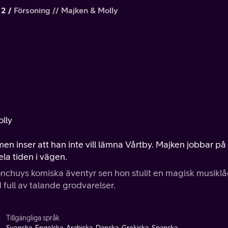
 2
Försoning // Majken & Molly
olly
n inser att han inte vill lämna Vårtby. Majken jobbar på
la tiden i vägen.
onchuys komiska äventyr sen hon stulit en magisk musikl
d full av talande grodvarelser.
Tillgängliga språk