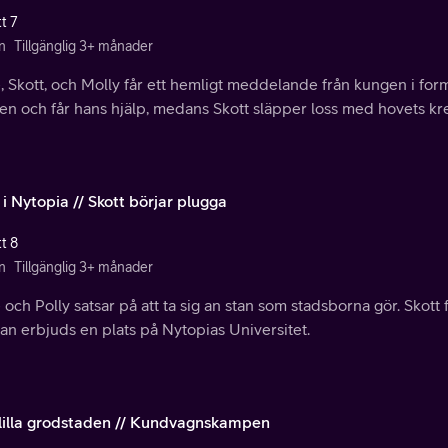
t 7
n
Tillgänglig 3+ månader
 Skott, och Molly får ett hemligt meddelande från kungen i form
n och får hans hjälp, medans Skott släpper loss med hovets kre
 i Nytopia // Skott börjar plugga
t 8
n
Tillgänglig 3+ månader
och Polly satsar på att ta sig an stan som stadsborna gör. Skott
an erbjuds en plats på Nytopias Universitet.
lilla grodstaden // Kundvagnskampen