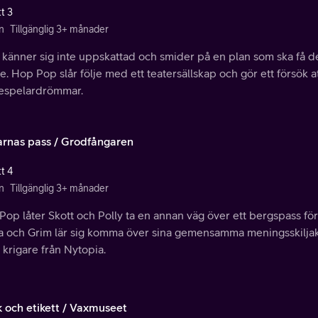
t 3
n
Tillgänglig 3+ månader
 känner sig inte uppskattad och smider på en plan som ska få de
. Hop Pop slår följe med ett teatersällskap och gör ett försök at
espelardrömmar.
arnas pass / Grodfångaren
t 4
n
Tillgänglig 3+ månader
op låter Skott och Polly ta en annan väg över ett bergspass för a
a och Grim lär sig komma över sina gemensamma meningsskiljak
g krigare från Nytopia.
k och etikett / Vaxmuseet