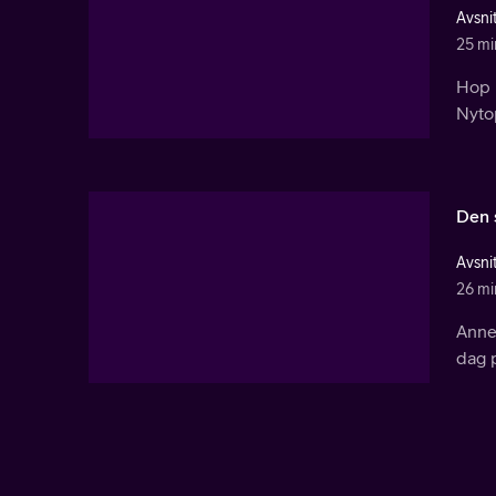
Avsnit
25 mi
Hop 
Nytop
Den 
Avsni
26 mi
Anne 
dag p