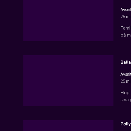
Avsnit
25 mi
Famil
på m
Ball
Avsnit
25 mi
Hop P
sina 
Poll