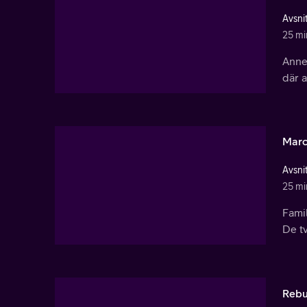
Avsnit
25 mi
Anne 
där a
Marc
Avsnit
25 mi
Famil
De tv
Rebu