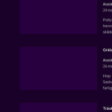
Avsnit
24 mi
Polly
henne
skåd
Gräl
Avsnit
26 mi
Hop P
Sash
farli
Träs