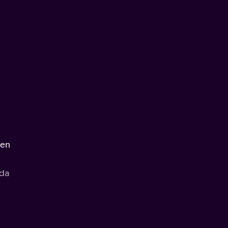
 en
åda