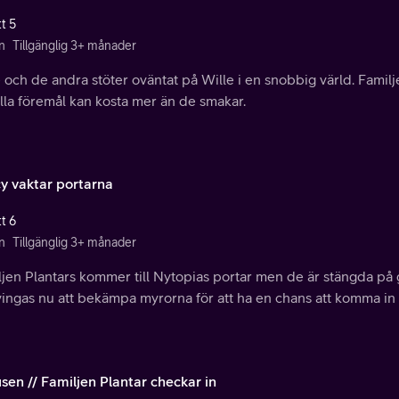
t 5
n
Tillgänglig 3+ månader
och de andra stöter oväntat på Wille i en snobbig värld. Famil
lla föremål kan kosta mer än de smakar.
y vaktar portarna
t 6
n
Tillgänglig 3+ månader
jen Plantars kommer till Nytopias portar men de är stängda på 
ingas nu att bekämpa myrorna för att ha en chans att komma in 
sen // Familjen Plantar checkar in