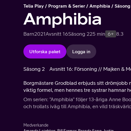
Telia Play
Program & Serier
Amphibia
Säsong
Amphibia
Barn
2021
Avsnitt 16
Säsong 2
25 min
6+
8.3
Utforska paket
Logga in
Säsong 2
Avsnitt 16: Försoning // Majken & M
Borgmästare Grodblad erbjuds sitt drömjobb me
viktig formel, men hennes tre systrar hamnar he
Om serien: ”Amphibia” följer 13-åriga Anne Bo
och trollats iväg till Amphibia, en vild träskvärl
Medverkande