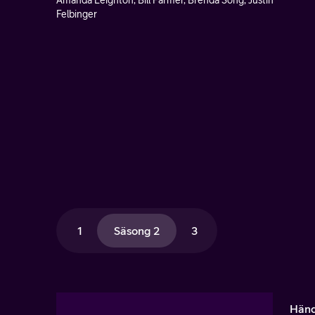
Amanda Leighton, Bill Farmer, Brenda Song, Justin
Felbinger
1
Säsong 2
3
Händ