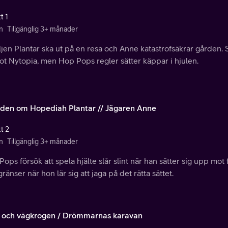
t 1
n
Tillgänglig 3+ månader
jen Plantar ska ut på en resa och Anne katastrofsäkrar gården.
ot Nytopia, men Hop Pops regler sätter käppar i hjulen.
aden om Hopediah Plantar // Jägaren Anne
t 2
n
Tillgänglig 3+ månader
ops försök att spela hjälte slår slint när han sätter sig upp mot 
gränser när hon lär sig att jaga på det rätta sättet.
y och vägkrogen / Drömmarnas karavan