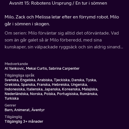
Avsnitt 15: Robotens Ursprung / En tur i sömnen
Milo, Zack och Melissa letar efter en förrymd robot. Milo
går i sömnen i skogen.
Om serien: Milo förväntar sig alltid det oförväntade. Vad
som än går galet så är Milo förberedd, med sina
kunskaper, sin välpackade ryggsäck och sin aldrig sinande
optimism.
Medverkande
Al Yankovic, Mekai Curtis, Sabrina Carpenter
Tillgängliga språk
Svenska, Engelska, Arabiska, Tjeckiska, Danska, Tyska,
Grekiska, Spanska, Franska, Hebreiska, Ungerska,
Indonesiska, Italienska, Japanska, Koreanska, Malajiska,
Nederländska, Norska, Polska, Portugisiska, Rumänska,
Turkiska
Genrer
Barn, Animerat, Äventyr
Tillgänglig
Tillgänglig 3+ månader