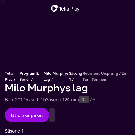
Viktigt meddelande
Telia
Program &
Milo Murphys
Säsong
Robotens Ursprung / En
Play
Serier
Lag
1
Tur I Sömnen
Milo Murphys lag
Barn
2017
Avsnitt 15
Säsong 1
24 min
0+
7.5
Utforska paket
Säsong 1