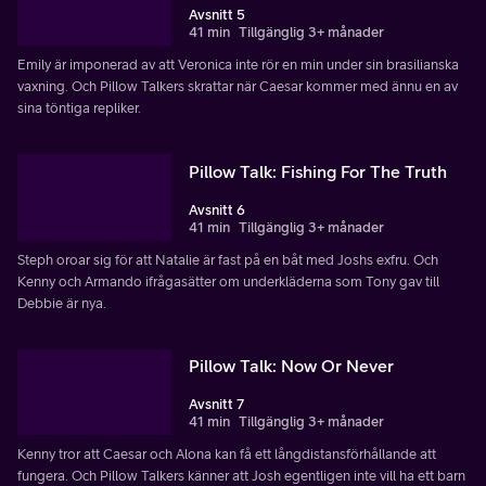
Avsnitt 5
41 min
Tillgänglig 3+ månader
Emily är imponerad av att Veronica inte rör en min under sin brasilianska
vaxning. Och Pillow Talkers skrattar när Caesar kommer med ännu en av
sina töntiga repliker.
Pillow Talk: Fishing For The Truth
Avsnitt 6
41 min
Tillgänglig 3+ månader
Steph oroar sig för att Natalie är fast på en båt med Joshs exfru. Och
Kenny och Armando ifrågasätter om underkläderna som Tony gav till
Debbie är nya.
Pillow Talk: Now Or Never
Avsnitt 7
41 min
Tillgänglig 3+ månader
Kenny tror att Caesar och Alona kan få ett långdistansförhållande att
fungera. Och Pillow Talkers känner att Josh egentligen inte vill ha ett barn