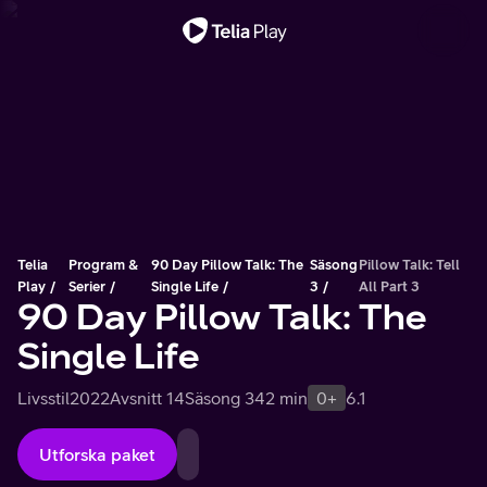
Viktigt meddelande
Telia
Program &
90 Day Pillow Talk: The
Säsong
Pillow Talk: Tell
Play
Serier
Single Life
3
All Part 3
90 Day Pillow Talk: The
Single Life
Livsstil
2022
Avsnitt 14
Säsong 3
42 min
0+
6.1
Utforska paket