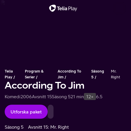
Viktigt meddelande
Telia
Program &
According To
Säsong
Mr.
Play
Serier
Jim
5
Right
According To Jim
Komedi
2006
Avsnitt 15
Säsong 5
21 min
12+
6.5
Utforska paket
Säsong 5
Avsnitt 15: Mr. Right