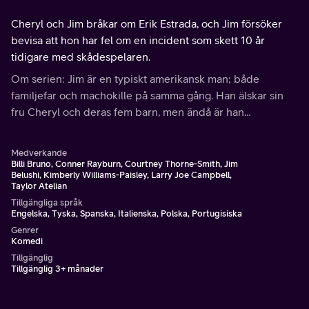
Cheryl och Jim bråkar om Erik Estrada, och Jim försöker
bevisa att hon har fel om en incident som skett 10 år
tidigare med skådespelaren.
Om serien: Jim är en typiskt amerikansk man; både
familjefar och machokille på samma gång. Han älskar sin
fru Cheryl och deras fem barn, men ändå är han
påfrestande för Cheryl med sina påhitt och han tar även
sin bästa vän för givet.
Medverkande
Billi Bruno, Conner Rayburn, Courtney Thorne-Smith, Jim
Belushi, Kimberly Williams-Paisley, Larry Joe Campbell,
Taylor Atelian
Tillgängliga språk
Engelska, Tyska, Spanska, Italienska, Polska, Portugisiska
Genrer
Komedi
Tillgänglig
Tillgänglig 3+ månader