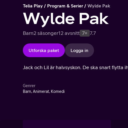
Telia Play
Program & Serier
Wylde Pak
Wylde Pak
Barn
2 säsonger
12 avsnitt
7+
7.7
Utforska paket
Logga in
Jack och Lil är halvsyskon. De ska snart flytta 
Genrer
Barn, Animerat, Komedi