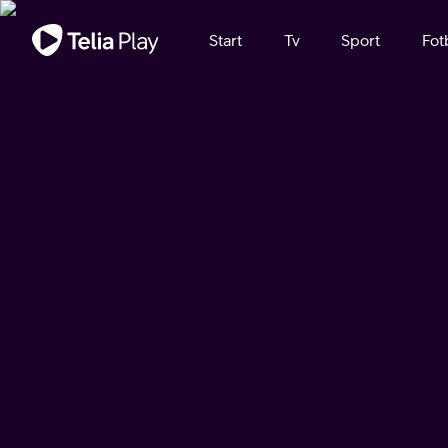
Viktigt meddelande
Start
Tv
Sport
Fot