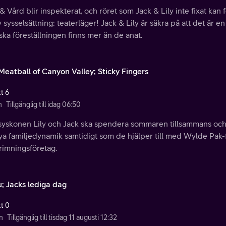
& Vård blir inspekterat, och röret som Jack & Lily inte fixat kan f
 sysselsättning: teaterläger! Jack & Lily är säkra på att det är 
ska föreställningen finns mer än de anat.
Meatball of Canyon Valley; Sticky Fingers
t 6
n
Tillgänglig till idag 06:50
syskonen Lily och Jack ska spendera sommaren tillsammans och m
ya familjedynamik samtidigt som de hjälper till med Wylde Pak-
rimningsföretag.
; Jacks lediga dag
tt 0
n
Tillgänglig till tisdag 11 augusti 12:32