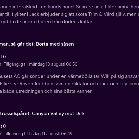
oni blir förälskad i en kunds hund. Snarare än att återlämna 
ar till flykten! Jack erbjuder sig att sköta Trim & Vård själv, me
skydda de andra djuren från dödens käftar.
 man, så går det; Borta med såsen
tt 0
n
Tillgänglig till måndag 10 augusti 06:50
usets AC går sönder under en värmebölja tar Will på sig ansvar
Ellie styr Raven-klubben som en diktator och Jack och Lily lämn
a både utredningen och sina bästa vänner.
strösselspåret; Canyon Valley mot Dirk
tt 0
n
Tillgänglig till tisdag 11 augusti 06:49