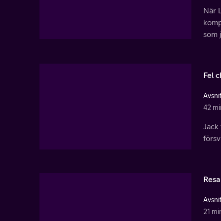
När 
kompl
som j
Fel 
Avsni
42 mi
Jack 
förs
Resan
Avsni
21 mi