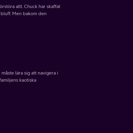
örstöra allt. Chuck har skaffat
en bluff. Men bakom den
åste lära sig att navigera i
familjens kaotiska