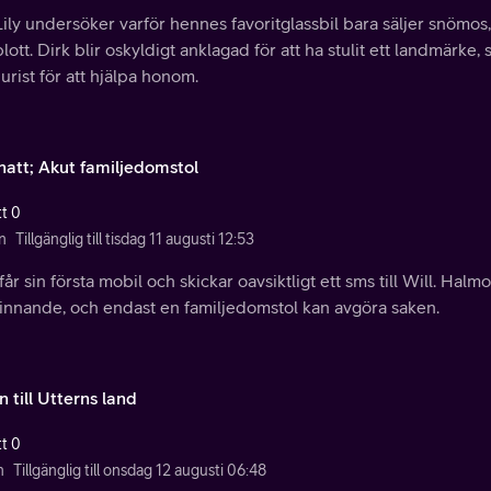
Lily undersöker varför hennes favoritglassbil bara säljer snömo
ott. Dirk blir oskyldigt anklagad för att ha stulit ett landmärke, s
urist för att hjälpa honom.
chatt; Akut familjedomstol
tt 0
n
Tillgänglig till tisdag 11 augusti 12:53
får sin första mobil och skickar oavsiktligt ett sms till Will. Halmo
vinnande, och endast en familjedomstol kan avgöra saken.
 till Utterns land
tt 0
n
Tillgänglig till onsdag 12 augusti 06:48