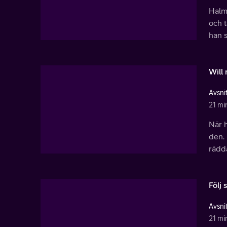
Halm
och t
han 
Will
Avsni
21 mi
När h
den. 
rädd
Följ 
Avsni
21 mi