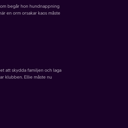
honom begår hon hundnappning
n när en orm orsakar kaos måste
et att skydda familjen och laga
ar klubben. Ellie måste nu