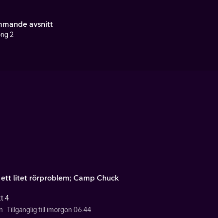
mande avsnitt
ng 2
 ett litet rörproblem; Camp Chuck
t 4
n
Tillgänglig till imorgon 06:44