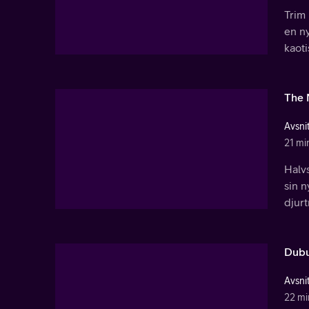
Trim 
en ny
kaoti
The 
Avsnit
21 mi
Halv
sin n
djurt
Dubu
Avsni
22 mi