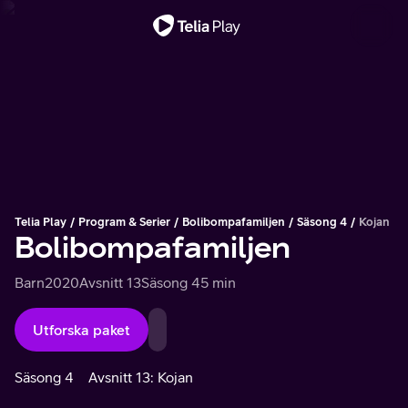
Viktigt meddelande
Telia Play
Program & Serier
Bolibompafamiljen
Säsong 4
Kojan
Bolibompafamiljen
Barn
2020
Avsnitt 13
Säsong 4
5 min
Utforska paket
Säsong 4
Avsnitt 13: Kojan