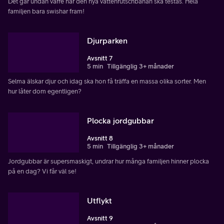
Det går undan värre när den nya vattenrutschbanan ska testas. Hela
familjen bara swishar fram!
Djurparken
Avsnitt 7
5 min
Tillgänglig 3+ månader
Selma älskar djur och idag ska hon få träffa en massa olika sorter. Men
hur låter dom egentligen?
Plocka jordgubbar
Avsnitt 8
5 min
Tillgänglig 3+ månader
Jordgubbar är supersmaskigt, undrar hur många familjen hinner plocka
på en dag? Vi får väl se!
Utflykt
Avsnitt 9