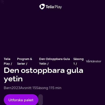
Viktigt meddelande
Telia
Program &
Den Ostoppbara Gula
Säsong
Vårkänslor
Play
Serier
Yetin
1
Den ostoppbara gula
yetin
Barn
2023
Avsnitt 15
Säsong 1
15 min
Utforska paket