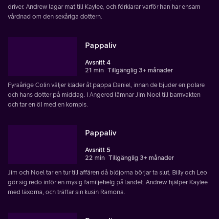
driver. Andrew lagar mat till Kaylee, och förklarar varför han har ensam
vårdnad om den sexåriga dottern.
Pappaliv
Avsnitt 4
21 min
Tillgänglig 3+ månader
Fyraårige Colin väljer kläder åt pappa Daniel, innan de bjuder en polare
och hans dotter på middag. I Angered lämnar Jim Noel till barnvakten
och tar en öl med en kompis.
Pappaliv
Avsnitt 5
22 min
Tillgänglig 3+ månader
Jim och Noel tar en tur till affären då blöjorna börjar ta slut, Billy och Leo
gör sig redo inför en mysig familjehelg på landet. Andrew hjälper Kaylee
med läxorna, och träffar sin kusin Ramona.