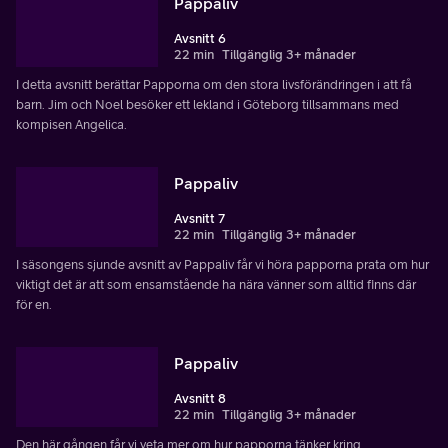
Pappaliv
Avsnitt 6
22 min
Tillgänglig 3+ månader
I detta avsnitt berättar Papporna om den stora livsförändringen i att få
barn. Jim och Noel besöker ett lekland i Göteborg tillsammans med
kompisen Angelica.
Pappaliv
Avsnitt 7
22 min
Tillgänglig 3+ månader
I säsongens sjunde avsnitt av Pappaliv får vi höra papporna prata om hur
viktigt det är att som ensamstående ha nära vänner som alltid finns där
för en.
Pappaliv
Avsnitt 8
22 min
Tillgänglig 3+ månader
Den här gången får vi veta mer om hur papporna tänker kring