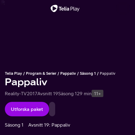
Viktigt meddelande
Telia Play
Program & Serier
Pappaliv
Säsong 1
Pappaliv
Pappaliv
Reality-TV
2017
Avsnitt 19
Säsong 1
29 min
11+
Utforska paket
Säsong 1
Avsnitt 19: Pappaliv