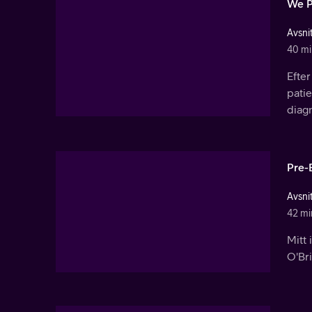
We P
Avsnit
40 mi
Efter
pati
diag
Pre-
Avsnit
42 mi
Mitt 
O'Br