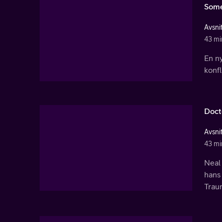
Some
Avsnit
43 mi
En ny
konf
Doct
Avsnit
43 mi
Neal 
hans 
Trau