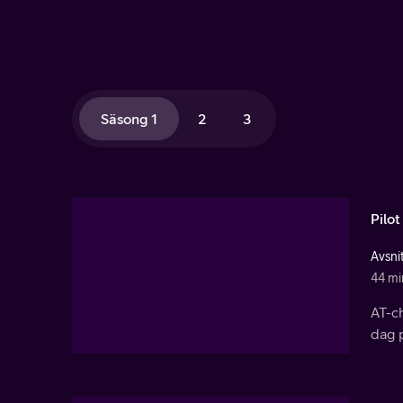
Säsong 1
2
3
Pilot
Avsnit
44 mi
AT-ch
dag 