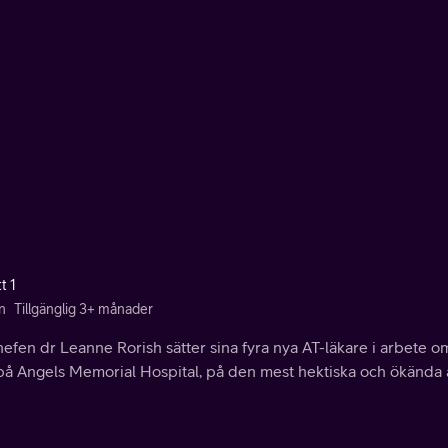
t 1
n
Tillgänglig 3+ månader
efen dr Leanne Rorish sätter sina fyra nya AT-läkare i arbete 
på Angels Memorial Hospital, på den mest hektiska och ökända 