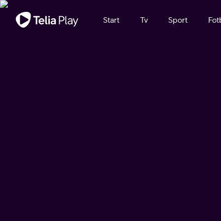
Viktigt meddelande
Start
Tv
Sport
Fot