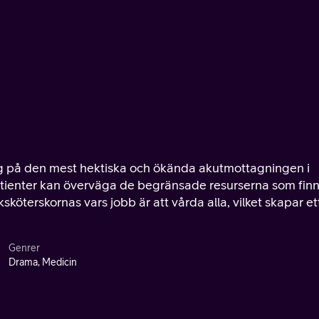
ig på den mest hektiska och ökända akutmottagningen i
atienter kan överväga de begränsade resurserna som fin
ksköterskornas vars jobb är att vårda alla, vilket skapar et
Genrer
Drama, Medicin