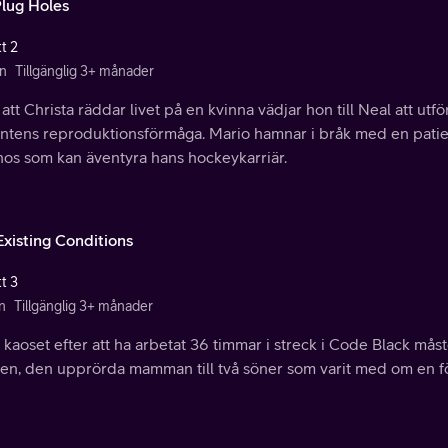
lug Holes
t 2
n
Tillgänglig 3+ månader
 att Christa räddar livet på en kvinna vädjar hon till Neal att ut
entens reproduktionsförmåga. Mario hamnar i bråk med en patien
nos som kan äventyra hans hockeykarriär.
Existing Conditions
t 3
n
Tillgänglig 3+ månader
i kaoset efter att ha arbetat 36 timmar i streck i Code Black mås
ien, den upprörda mamman till två söner som varit med om en f