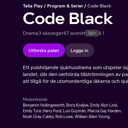
Telia Play
Program & Serier
Code Black
Code Black
Drama
3 säsonger
47 avsnitt
16+
8.1
Utforska paket
Logga in
Ett pulshöjande sjukhusdrama som utspelar s
landet, där den oerhörda tillströmningen av p
att tillgå för de utomordentliga läkarna och sju
tillstånd känt som "Code Black".
Medverkande
Benjamin Hollingsworth, Boris Kodjoe, Emily Alyn Lind,
Emily Tyra, Harry Ford, Luis Guzmán, Marcia Gay Harden,
Noah Gray-Cabey, Rob Lowe, William Allen Young