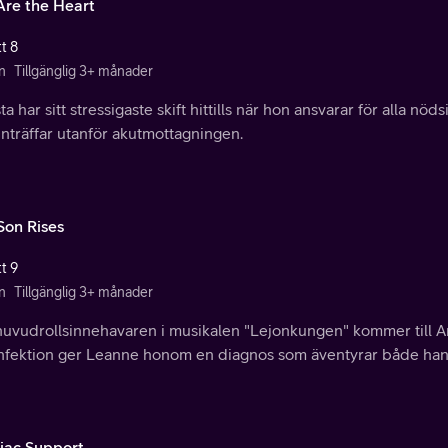
Are the Heart
t 8
n
Tillgänglig 3+ månader
ta har sitt stressigaste skift hittills när hon ansvarar för alla n
nträffar utanför akutmottagningen.
Son Rises
t 9
n
Tillgänglig 3+ månader
huvudrollsinnehavaren i musikalen "Lejonkungen" kommer till 
infektion ger Leanne honom en diagnos som äventyrar både hans 
iac Support