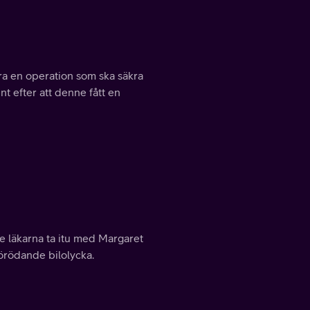
föra en operation som ska säkra
t efter att denne fått en
te läkarna ta itu med Margaret
örödande bilolycka.