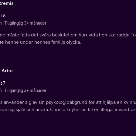
xtremis
t 6
n
Tillgänglig 3+ månader
ne måste fatta det svåra beslutet om huruvida hon ska rädda 
te henne under hennes familjs olycka.
 Árbol
t 7
n
Tillgänglig 3+ månader
s använder sig av sin psykologibakgrund för att hjälpa en kvin
de sig själv och andra. Christa knyter an till en illegal invandrar