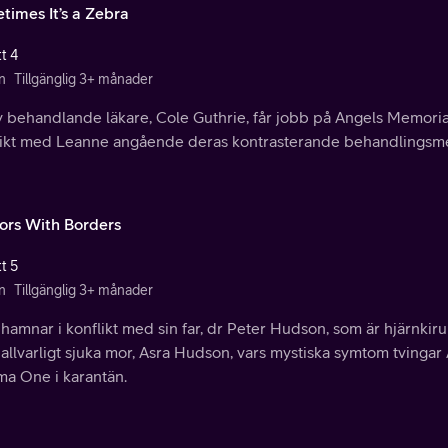
times It’s a Zebra
t 4
n
Tillgänglig 3+ månader
 behandlande läkare, Cole Guthrie, får jobb på Angels Memorial
likt med Leanne angående deras kontrasterande behandlingsm
ors With Borders
t 5
n
Tillgänglig 3+ månader
hamnar i konflikt med sin far, dr Peter Hudson, som är hjärnki
allvarligt sjuka mor, Asra Hudson, vars mystiska symtom tvingar
ma One i karantän.