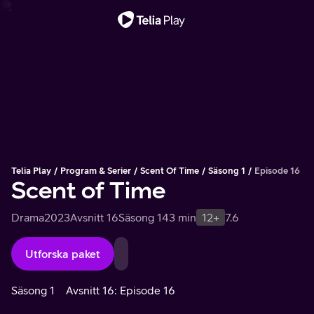
Viktigt meddelande
Telia Play
Program & Serier
Scent Of Time
Säsong 1
Episode 16
Scent of Time
Drama
2023
Avsnitt 16
Säsong 1
43 min
12+
7.6
Utforska paket
Säsong 1
Avsnitt 16: Episode 16