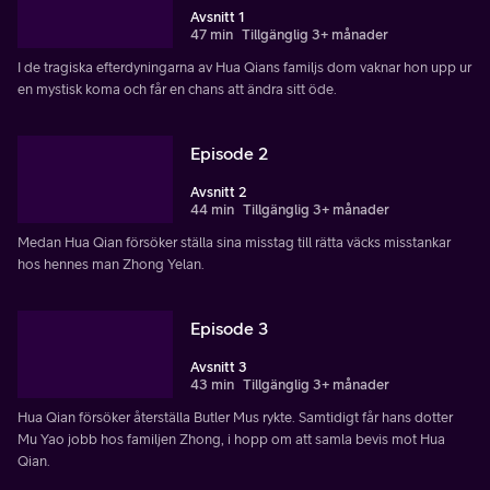
Avsnitt 1
47 min
Tillgänglig 3+ månader
I de tragiska efterdyningarna av Hua Qians familjs dom vaknar hon upp ur
en mystisk koma och får en chans att ändra sitt öde.
Episode 2
Avsnitt 2
44 min
Tillgänglig 3+ månader
Medan Hua Qian försöker ställa sina misstag till rätta väcks misstankar
hos hennes man Zhong Yelan.
Episode 3
Avsnitt 3
43 min
Tillgänglig 3+ månader
Hua Qian försöker återställa Butler Mus rykte. Samtidigt får hans dotter
Mu Yao jobb hos familjen Zhong, i hopp om att samla bevis mot Hua
Qian.