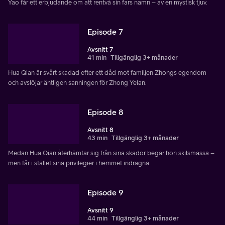
Yao får ett erbjudande om att rentvå sin fars namn – av en mystisk tjuv.
Episode 7
Avsnitt 7
41 min
Tillgänglig 3+ månader
Hua Qian är svårt skadad efter ett dåd mot familjen Zhongs egendom
och avslöjar äntligen sanningen för Zhong Yelan.
Episode 8
Avsnitt 8
43 min
Tillgänglig 3+ månader
Medan Hua Qian återhämtar sig från sina skador begär hon skilsmässa –
men får i stället sina privilegier i hemmet indragna.
Episode 9
Avsnitt 9
44 min
Tillgänglig 3+ månader