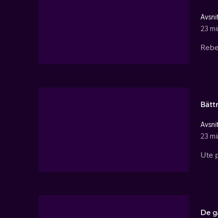
Avsnit
23 mi
Rebel
Bättr
Avsnit
23 mi
Ute 
De g