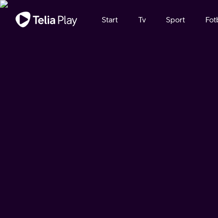
Viktigt meddelande
Start
Tv
Sport
Fot