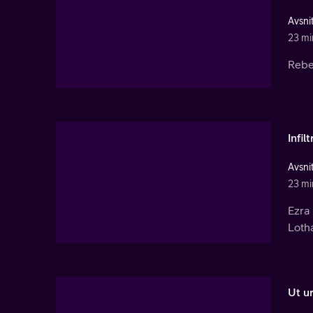
Avsnit
23 mi
Rebe
Infil
Avsnit
23 mi
Ezra 
Lotha
Ut u