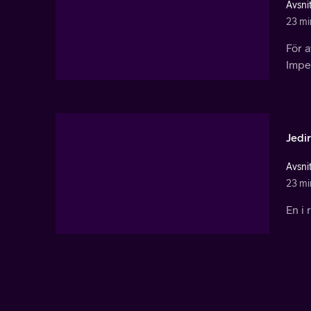
Avsnit
23 mi
För 
Imper
Jedi
Avsni
23 mi
En i 