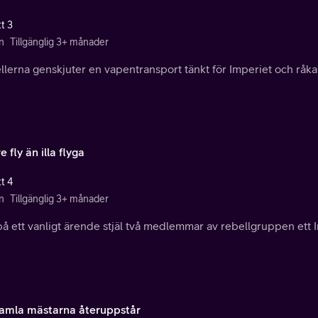
t 3
n
Tillgänglig 3+ månader
lerna genskjuter en vapentransport tänkt för Imperiet och råkar
e fly än illa flyga
t 4
n
Tillgänglig 3+ månader
på ett vanligt ärende stjäl två medlemmar av rebellgruppen ett 
amla mästarna återuppstår