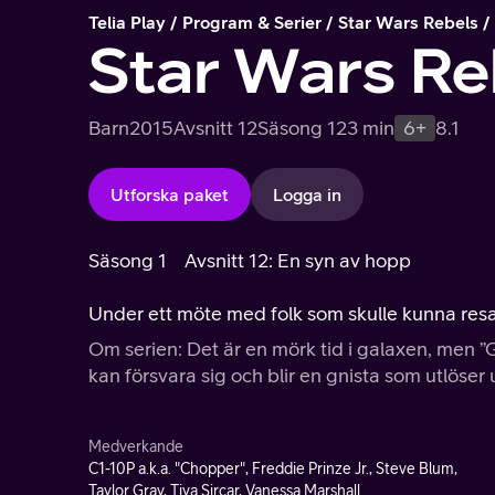
Telia Play
Program & Serier
Star Wars Rebels
Star Wars Re
Barn
2015
Avsnitt 12
Säsong 1
23 min
6+
8.1
Utforska paket
Logga in
Säsong 1
Avsnitt 12: En syn av hopp
Under ett möte med folk som skulle kunna res
Om serien: Det är en mörk tid i galaxen, men ”
kan försvara sig och blir en gnista som utlöser 
Medverkande
C1-10P a.k.a. "Chopper", Freddie Prinze Jr., Steve Blum,
Taylor Gray, Tiya Sircar, Vanessa Marshall