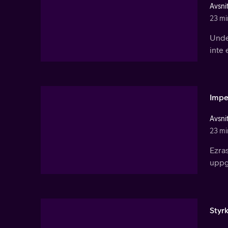
Avsnit
23 mi
Unde
inte 
Impe
Avsnit
23 mi
Ezras
uppgi
Styr