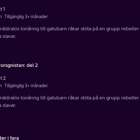
t 1
n
Tillgänglig 3+ månader
räldralös tonåring till gatubarn råkar stöta på en grupp rebelle
 slavar.
orsgnistan: del 2
t 2
n
Tillgänglig 3+ månader
räldralös tonåring till gatubarn råkar stöta på en grupp rebelle
 slavar.
er i fara