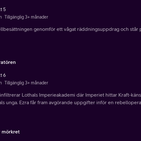
t 5
n
Tillgänglig 3+ månader
llbesättningen genomför ett vågat räddningsuppdrag och står plö
tratören
t 6
n
Tillgänglig 3+ månader
infiltrerar Lothals Imperieakademi där Imperiet hittar Kraft-kän
ls unga. Ezra får fram avgörande uppgifter inför en rebellopera
r mörkret