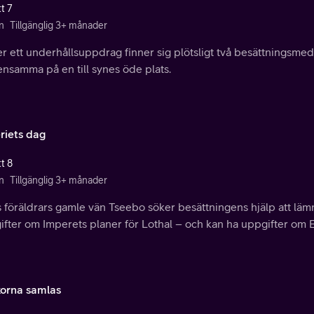
t 7
n
Tillgänglig 3+ månader
r ett underhållsuppdrag finner sig plötsligt två besättningsme
ensamma på en till synes öde plats.
riets dag
t 8
n
Tillgänglig 3+ månader
 föräldrars gamle vän Tseebo söker besättningens hjälp att läm
fter om Imperets planer för Lothal – och kan ha uppgifter om Ez
korna samlas