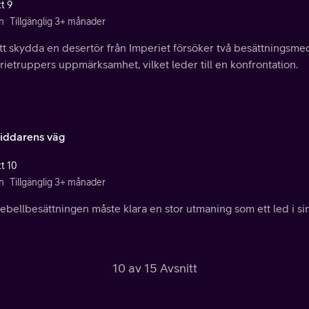
t 9
n
Tillgänglig 3+ månader
att skydda en desertör från Imperiet försöker två besättningsm
ietruppers uppmärksamhet, vilket leder till en konfrontation.
riddarens väg
tt 10
n
Tillgänglig 3+ månader
rebellbesättningen måste klara en stor utmaning som ett led i si
10 av 15 Avsnitt