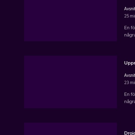
Avsnit
25 mi
En fö
några
Uppr
Avsnit
23 mi
En fö
några
Droid