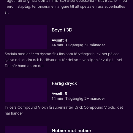
Taget från originalsidorna i THE BOYS-serieböckerna - Billy Butcher, med
Terror i släptåg, terroriserar en langare till att spetsa en viss superhjältes
sil.
Boyd i 3D
Avsnitt 4
14 min
Tillgänglig 3+ månader
Sociala medier är en dysmorfisk lins som förvränger hur vi ser på oss
själva och andra och bedövar oss för det som verkligen är viktigt i livet.
Det här handlar om det.
Farlig dryck
Avsnitt 5
14 min
Tillgänglig 3+ månader
Injicera Compound V och få superkrafter. Drick Compound V och… det
här händer.
Nubier mot nubier