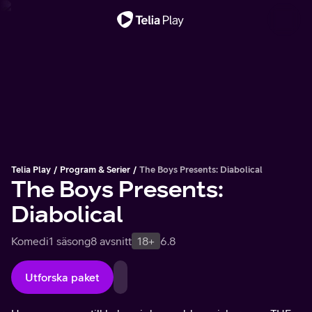
Viktigt meddelande
Telia Play
Program & Serier
The Boys Presents: Diabolical
The Boys Presents:
Diabolical
Komedi
1 säsong
8 avsnitt
18+
6.8
Utforska paket