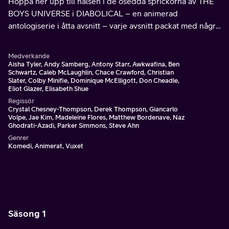
Hoppa ner upp till halsen i de osedda sprickorna av THE
BOYS UNIVERSE i DIABOLICAL – en animerad
antologiserie i åtta avsnitt – varje avsnitt packat med några
av de mest sinnessjuka, förvirrade och galna hjärnorna
som jobbar med underhållning idag.
Medverkande
Aisha Tyler, Andy Samberg, Antony Starr, Awkwafina, Ben
Schwartz, Caleb McLaughlin, Chace Crawford, Christian
Slater, Colby Minifie, Dominique McElligott, Don Cheadle,
Eliot Glazer, Elisabeth Shue
Regissör
Crystal Chesney-Thompson, Derek Thompson, Giancarlo
Volpe, Jae Kim, Madeleine Flores, Matthew Bordenave, Naz
Ghodrati-Azadi, Parker Simmons, Steve Ahn
Genrer
Komedi, Animerat, Vuxet
Säsong 1