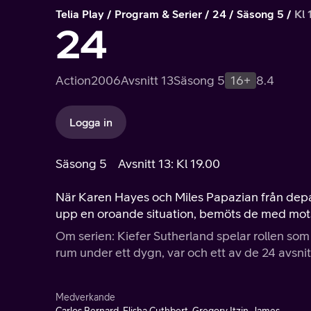
Telia Play
Program & Serier
24
Säsong 5
Kl 
24
Action
2006
Avsnitt 13
Säsong 5
16+
8.4
Logga in
Säsong 5
Avsnitt 13: Kl 19.00
När Karen Hayes och Miles Papazian från depart
upp en oroande situation, bemöts de med mot
Om serien: Kiefer Sutherland spelar rollen som
rum under ett dygn, var och ett av de 24 avsnit
Medverkande