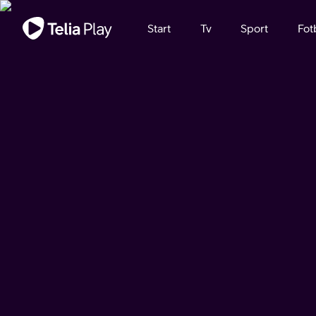
Viktigt meddelande
Start
Tv
Sport
Fot