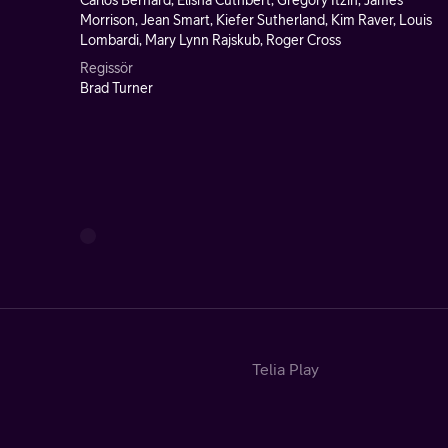
Carlos Bernard, Elisha Cuthbert, Gregory Itzin, James
Morrison, Jean Smart, Kiefer Sutherland, Kim Raver, Louis
Lombardi, Mary Lynn Rajskub, Roger Cross
Regissör
Brad Turner
Telia Play
Start
Tv