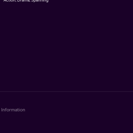
Action, Drama, Spänning
Information
Kontakta Telia
Om tjänsten