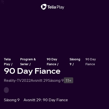
Viktigt meddelande
Telia
Program &
90 Day
Säsong
90 Day
Play
Serier
Fiance
9
Fiance
90 Day Fiance
Reality-TV
2022
Avsnitt 29
Säsong 9
11+
Säsong 9
Avsnitt 29: 90 Day Fiance