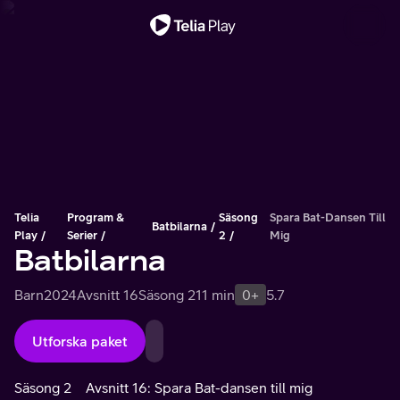
Viktigt meddelande
Telia
Program &
Säsong
Spara Bat-Dansen Till
Batbilarna
Play
Serier
2
Mig
Batbilarna
Barn
2024
Avsnitt 16
Säsong 2
11 min
0+
5.7
Utforska paket
Säsong 2
Avsnitt 16: Spara Bat-dansen till mig