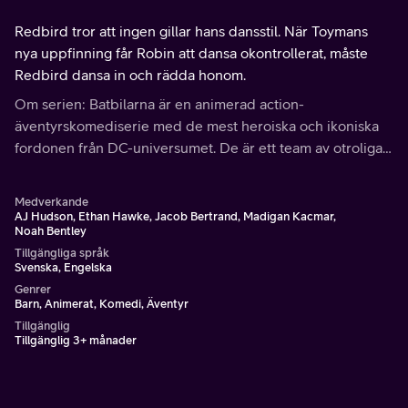
Redbird tror att ingen gillar hans dansstil. När Toymans
nya uppfinning får Robin att dansa okontrollerat, måste
Redbird dansa in och rädda honom.
Om serien: Batbilarna är en animerad action-
äventyrskomediserie med de mest heroiska och ikoniska
fordonen från DC-universumet. De är ett team av otroliga
brottsbekämpare, som har slagit sig samman för att städa
upp på gatorna i Gotham.
Medverkande
AJ Hudson, Ethan Hawke, Jacob Bertrand, Madigan Kacmar,
Noah Bentley
Tillgängliga språk
Svenska, Engelska
Genrer
Barn, Animerat, Komedi, Äventyr
Tillgänglig
Tillgänglig 3+ månader