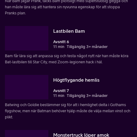
När Bam jagar Prank, täcks Bam plötsligt med superstudsig gegga och
han måste lära sig att hantera sin nyvunna egenskap för att stoppa
Pranks plan.
Lastbilen Bam
Avsnitt 6
11 min
Tillgänglig 3+ månader
Bam får lära sig att anpassa sig och testa något nytt när han måste köra
Bat-lastbilen till Star City, med Zoom-legionen hack i häl.
Högtflygande hemlis
Avsnitt 7
11 min
Tillgänglig 3+ månader
Batwing och Goldie bestämmer sig för att i hemlighet delta i Gothams
flygshow, men när Batman behöver hjälp måste de välja mellan vinst och
plikt.
Monstertruck löper amok