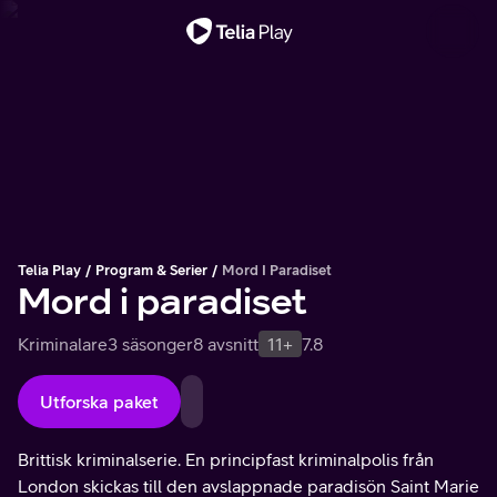
Viktigt meddelande
Telia Play
Program & Serier
Mord I Paradiset
Mord i paradiset
Kriminalare
3 säsonger
8 avsnitt
11+
7.8
Utforska paket
Brittisk kriminalserie. En principfast kriminalpolis från
London skickas till den avslappnade paradisön Saint Marie