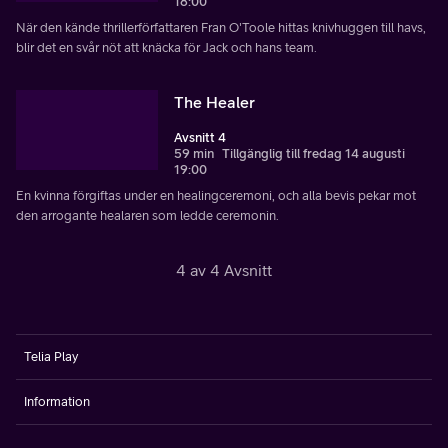
18:00
När den kände thrillerförfattaren Fran O'Toole hittas knivhuggen till havs,
blir det en svår nöt att knäcka för Jack och hans team.
The Healer
Avsnitt 4
59 min
Tillgänglig till fredag 14 augusti
19:00
En kvinna förgiftas under en healingceremoni, och alla bevis pekar mot
den arrogante healaren som ledde ceremonin.
4 av 4 Avsnitt
Telia Play
Information