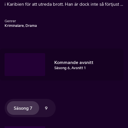
i Karibien för att utreda brott. Han är dock inte så förtjust i
varken solen, havet eller sanden som omger honom varje
dag.
Genrer
Kriminalare, Drama
Kommande avsnitt
Säsong 6, Avsnitt 1
Säsong 7
9