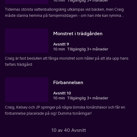
10 min
Tillgänglig 3+ månader
Tidernas största vattenballongskrig utkämpas vid bäcken, men Craig
måste stanna hemma på famijemiddagen - om han inte kan rymma...
Monstret i trädgården
Avsnitt 9
10 min
Tillgänglig 3+ månader
Craig är fast besluten att fånga monstret som håller på att äta upp hans
farfars trädgård.
Förbannelsen
Avsnitt 10
10 min
Tillgänglig 3+ månader
Craig, Kelsey och JP springer på några lömska tonårshäxor och får en
förbannelse placerade på sig! Dumma tonåringar!
10 av 40 Avsnitt