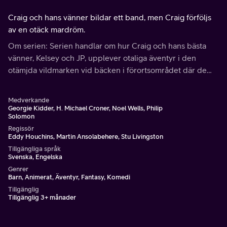
Craig och hans vänner bildar ett band, men Craig förföljs
av en otäck mardröm.
Om serien: Serien handlar om hur Craig och hans bästa
vänner, Kelsey och JP, upplever otaliga äventyr i den
otämjda vildmarken vid bäcken i förortsområdet där de
bor. Bäckområdet är en utopi där grupper med ungar
regerar över trädkojor och cykelramper.
Medverkande
Georgie Kidder, H. Michael Croner, Noel Wells, Philip
Solomon
Regissör
Eddy Houchins, Martin Ansolabehere, Stu Livingston
Tillgängliga språk
Svenska, Engelska
Genrer
Barn, Animerat, Äventyr, Fantasy, Komedi
Tillgänglig
Tillgänglig 3+ månader