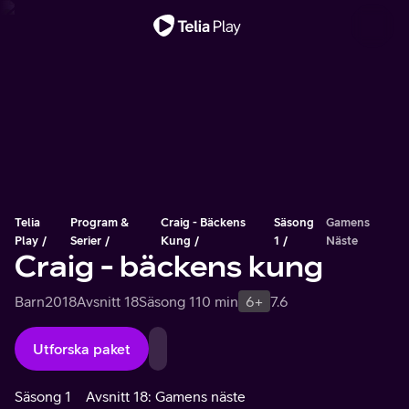
Viktigt meddelande
Telia
Program &
Craig - Bäckens
Säsong
Gamens
Play
Serier
Kung
1
Näste
Craig - bäckens kung
Barn
2018
Avsnitt 18
Säsong 1
10 min
6+
7.6
Utforska paket
Säsong 1
Avsnitt 18: Gamens näste