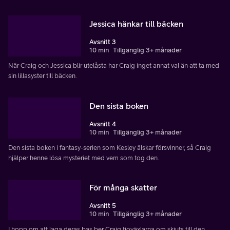
Jessica hänkar till bäcken
Avsnitt 3
10 min
Tillgänglig 3+ månader
När Craig och Jessica blir utelåsta har Craig inget annat val än att ta med
sin lillasyster till bäcken.
Den sista boken
Avsnitt 4
10 min
Tillgänglig 3+ månader
Den sista boken i fantasy-serien som Kesley älskar försvinner, så Craig
hjälper henne lösa mysteriet med vem som tog den.
För många skatter
Avsnitt 5
10 min
Tillgänglig 3+ månader
I hopp om att laga deras bas ber Craig tioväxlarna om skjuts till den