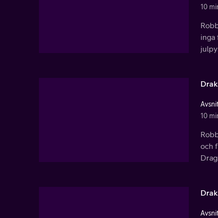
10 mi
Robb
inga
julpy
Drak
Avsnit
10 mi
Robb
och 
Drags
Drak
Avsnit