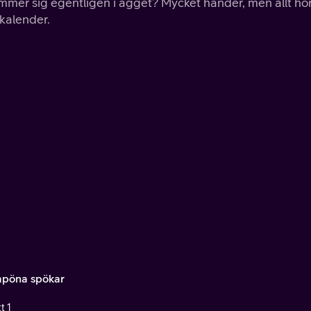
mmer sig egentligen i ägget? Mycket händer, men allt hö
lkalender.
pöna spökar
t 1