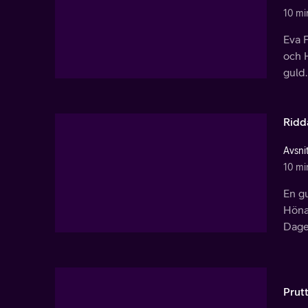
10 mi
Eva 
och 
guld.
Ridd
Avsnit
10 mi
En gu
Hönap
Dagen
Prut