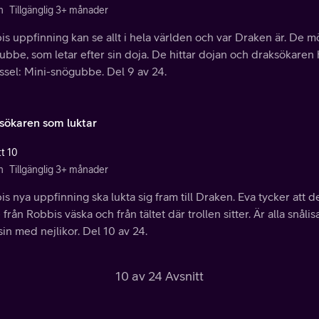
n
Tillgänglig 3+ månader
s uppfinning kan se allt i hela världen och var Draken är. De 
ubbe, som letar efter sin doja. De hittar dojan och draksökare
ssel: Mini-snögubbe. Del 9 av 24.
sökaren som luktar
tt 10
n
Tillgänglig 3+ månader
s nya uppfinning ska lukta sig fram till Draken. Eva tycker att de
från Robbis väska och från tältet där trollen sitter. Är alla snåli
in med nejlikor. Del 10 av 24.
10 av 24 Avsnitt