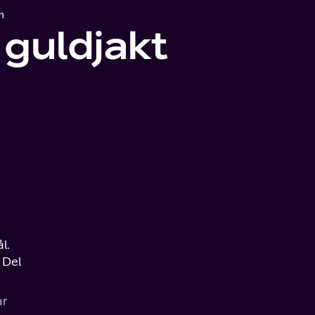
n
 guldjakt
l.
 Del
ar