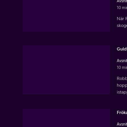
Avsnit
10 mi
När 
skog
Guld
Avsnit
10 mi
Robbi
hoppl
istap
Frök
Avsnit