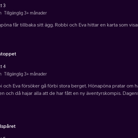
t 3
n
Tillgänglig 3+ månader
öna får tillbaka sitt ägg. Robbi och Eva hittar en karta som visar
lstoppet
t 4
n
Tillgänglig 3+ månader
 och Eva försöker gå förbi stora berget. Hönapöna pratar om hajar.
en och då hajar alla att de har fått en ny äventyrskompis. Dagens
lspåret