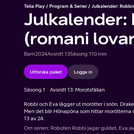
Telia Play
Program & Serier
Julkalender: Robbi
Julkalender:
(romani lovar
Barn
2024
Avsnitt 13
Säsong 1
10 min
Utforska paket
Logga in
Säsong 1
Avsnitt 13: Morotsfällan
Robbi och Eva lägger ut morötter i snön. Drake
Men det blir Hönapöna som hittar morötterna oc
13 av 24.
Om serien: Roboten Robbi jagar guldet, Eva j