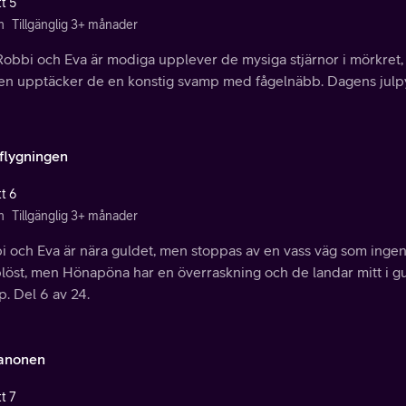
t 5
n
Tillgänglig 3+ månader
Robbi och Eva är modiga upplever de mysiga stjärnor i mörkret, 
en upptäcker de en konstig svamp med fågelnäbb. Dagens julpyss
flygningen
t 6
n
Tillgänglig 3+ månader
 och Eva är nära guldet, men stoppas av en vass väg som ingen 
öst, men Hönapöna har en överraskning och de landar mitt i gul
p. Del 6 av 24.
anonen
t 7