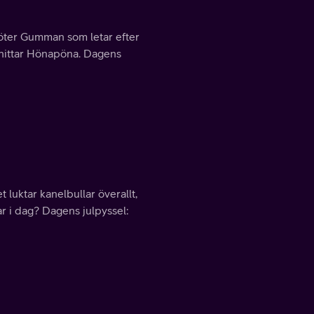
möter Gumman som letar efter
n hittar Hönapöna. Dagens
t luktar kanelbullar överallt,
sar i dag? Dagens julpyssel: