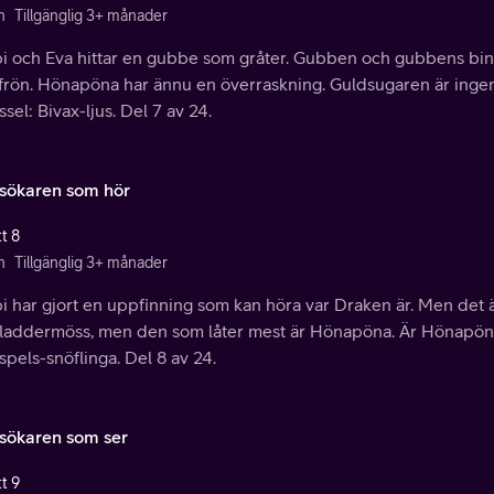
n
Tillgänglig 3+ månader
i och Eva hittar en gubbe som gråter. Gubben och gubbens bin 
 frön. Hönapöna har ännu en överraskning. Guldsugaren är ing
ssel: Bivax-ljus. Del 7 av 24.
sökaren som hör
t 8
n
Tillgänglig 3+ månader
i har gjort en uppfinning som kan höra var Draken är. Men det 
fladdermöss, men den som låter mest är Hönapöna. Är Hönapöna
pels-snöflinga. Del 8 av 24.
sökaren som ser
t 9