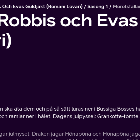
s Och Evas Guldjakt (romani Lovari)
Säsong 1
Morotsfälla
 Robbis och Evas
i)
n ska äta dem och på så sätt luras ner i Bussiga Bosses hå
h ramlar ner i hålet. Dagens julpyssel: Grankotte-tomte.
agar julmyset, Draken jagar Hönapöna och Hönapöna jag