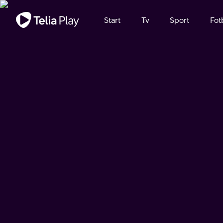
Viktigt meddelande
Start
Tv
Sport
Fot