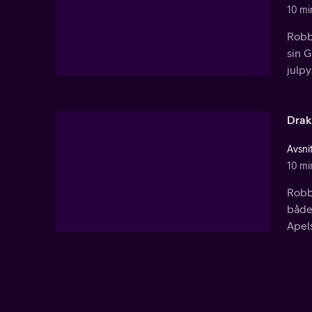
10 mi
Robbi
sin G
julpy
Drak
Avsni
10 mi
Robbi
både 
Apels