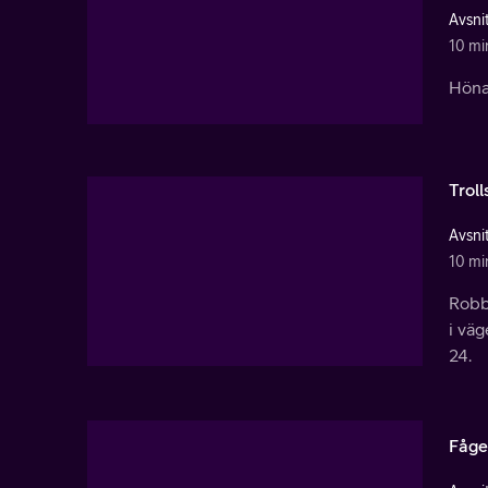
Avsnit
10 mi
Hönap
Trol
Avsnit
10 mi
Robbi
i väg
24.
Fåge