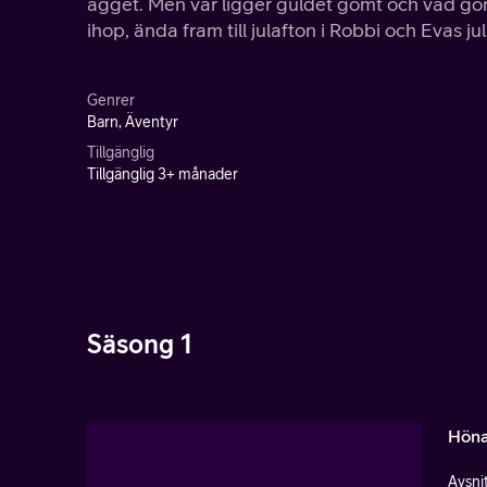
ägget. Men var ligger guldet gömt och vad gö
ihop, ända fram till julafton i Robbi och Evas ju
Genrer
Barn, Äventyr
Tillgänglig
Tillgänglig 3+ månader
Säsong 1
Höna
Avsnit