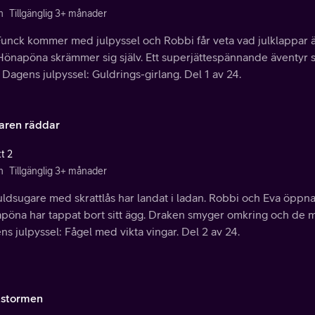
n
Tillgänglig 3+ månader
Funck kommer med julpyssel och Robbi får veta vad julklappar ä
Hönapöna skrämmer sig själv. Ett superjättespännande äventyr st
 Dagens julpyssel: Guldrings-girlang. Del 1 av 24.
aren räddar
t 2
n
Tillgänglig 3+ månader
ldsugare med skrattlås har landat i ladan. Robbi och Eva öppna
öna har tappat bort sitt ägg. Draken smyger omkring och de möt
s julpyssel: Fågel med vikta vingar. Del 2 av 24.
tstormen