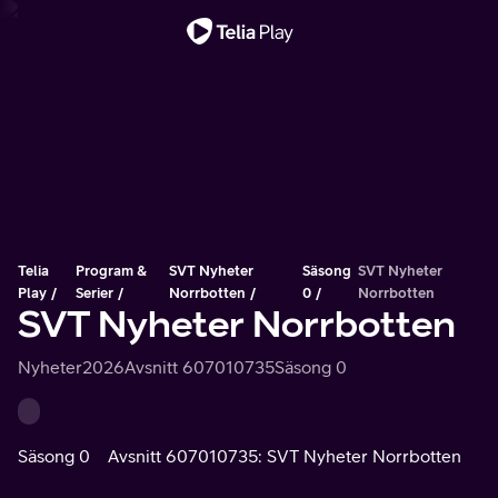
Viktigt meddelande
Telia
Program &
SVT Nyheter
Säsong
SVT Nyheter
Play
Serier
Norrbotten
0
Norrbotten
SVT Nyheter Norrbotten
Nyheter
2026
Avsnitt 607010735
Säsong 0
Säsong 0
Avsnitt 607010735: SVT Nyheter Norrbotten