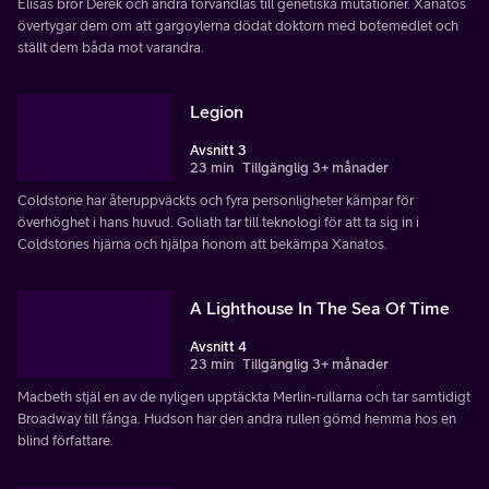
Elisas bror Derek och andra förvandlas till genetiska mutationer. Xanatos
övertygar dem om att gargoylerna dödat doktorn med botemedlet och
ställt dem båda mot varandra.
Legion
Avsnitt 3
23 min
Tillgänglig 3+ månader
Coldstone har återuppväckts och fyra personligheter kämpar för
överhöghet i hans huvud. Goliath tar till teknologi för att ta sig in i
Coldstones hjärna och hjälpa honom att bekämpa Xanatos.
A Lighthouse In The Sea Of Time
Avsnitt 4
23 min
Tillgänglig 3+ månader
Macbeth stjäl en av de nyligen upptäckta Merlin-rullarna och tar samtidigt
Broadway till fånga. Hudson har den andra rullen gömd hemma hos en
blind författare.