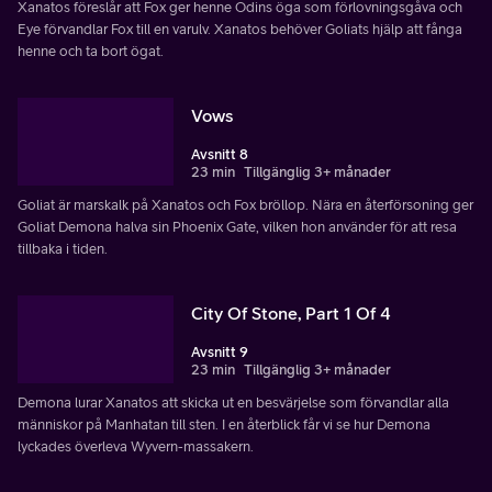
Xanatos föreslår att Fox ger henne Odins öga som förlovningsgåva och
Eye förvandlar Fox till en varulv. Xanatos behöver Goliats hjälp att fånga
henne och ta bort ögat.
Vows
Avsnitt 8
23 min
Tillgänglig 3+ månader
Goliat är marskalk på Xanatos och Fox bröllop. Nära en återförsoning ger
Goliat Demona halva sin Phoenix Gate, vilken hon använder för att resa
tillbaka i tiden.
City Of Stone, Part 1 Of 4
Avsnitt 9
23 min
Tillgänglig 3+ månader
Demona lurar Xanatos att skicka ut en besvärjelse som förvandlar alla
människor på Manhatan till sten. I en återblick får vi se hur Demona
lyckades överleva Wyvern-massakern.