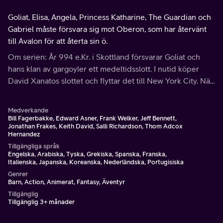
Goliat, Elisa, Angela, Princess Katharine, The Guardian och
Gabriel måste försvara sig mot Oberon, som har återvänt
till Avalon för att återta sin ö.
Om serien: År 994 e.Kr. i Skottland försvarar Goliat och
hans klan av gargoyler ett medeltidsslott. I nutid köper
David Xanatos slottet och flyttar det till New York City. När
slottet attackeras väcks gargoylerna från en 1000-årig
förbannelse.
Medverkande
Bill Fagerbakke, Edward Asner, Frank Welker, Jeff Bennett,
Jonathan Frakes, Keith David, Salli Richardson, Thom Adcox
Hernandez
Tillgängliga språk
Engelska, Arabiska, Tyska, Grekiska, Spanska, Franska,
Italienska, Japanska, Koreanska, Nederländska, Portugisiska
Genrer
Barn, Action, Animerat, Fantasy, Äventyr
Tillgänglig
Tillgänglig 3+ månader