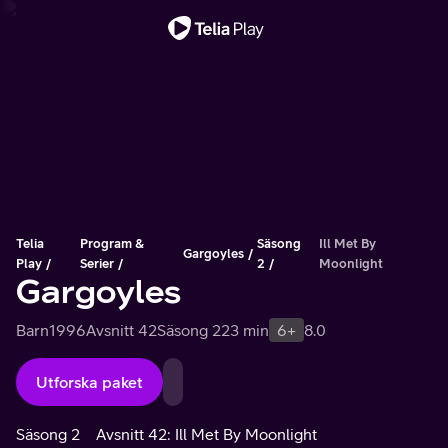
Viktigt meddelande
Telia
Program &
Säsong
Ill Met By
Gargoyles
Play
Serier
2
Moonlight
Gargoyles
Barn
1996
Avsnitt 42
Säsong 2
23 min
6+
8.0
Utforska paket
Säsong 2
Avsnitt 42: Ill Met By Moonlight