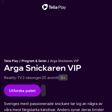
Viktigt meddelande
Telia Play
Program & Serier
Arga Snickaren VIP
Arga Snickaren VIP
Reality-TV
3 säsonger
20 avsnitt
0+
Utforska paket
Sveriges mest passionerade snickare tar sig an några av
våra mest färgstarka kändisar. Anders synar deras brister